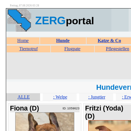
Freitag, 07.08.2026 03:28
ZERG
portal
Home
Hunde
Katze & Co
Tiernotruf
Flugpate
Pflegestellen
Hundever
ALLE
: Welpe
: Jungtier
: Er
Fiona (D)
Fritzi (Yoda)
ID: 1059623
(D)