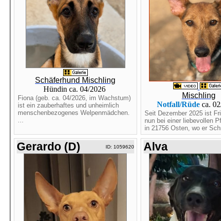
Schäferhund Mischling
Hündin ca. 04/2026
Mischling
Fiona (geb. ca. 04/2026, im Wachstum)
Notfall/Rüde
ca. 0
ist ein zauberhaftes und unheimlich
menschenbezogenes Welpenmädchen.
Seit Dezember 2025 ist Fri
...
nun bei einer liebevollen P
in 21756 Osten, wo er Schri
Gerardo (D)
Alva
ID: 1059620