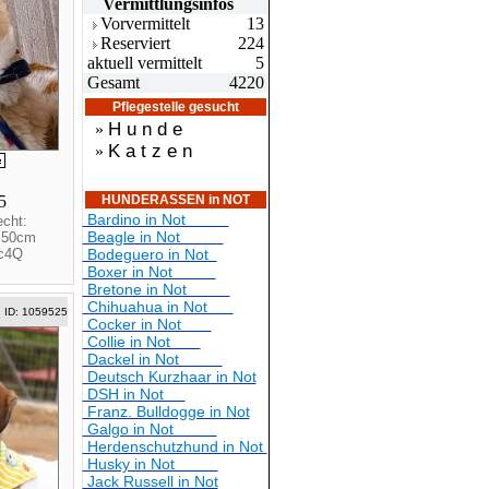
Vermittlungsin
fos
Vorvermittelt
13
Reserviert
224
aktuell vermittelt
5
Gesamt
4220
Pflegestelle gesucht
H u n d e
»
K a t z e n
»
25
HUNDERASSEN in NOT
Bardino in Not
cht:
Beagle in Not
: 50cm
jc4Q
Bodeguero in Not
Boxer in Not
Bretone in Not
Chihuahua in Not
ID: 1059525
Cocker in Not
Collie in Not
Dackel in Not
Deutsch Kurzhaar in Not
DSH in Not
Franz. Bulldogge in Not
Galgo in Not
Herdenschutzhund in Not
Husky in Not
Jack Russell in Not