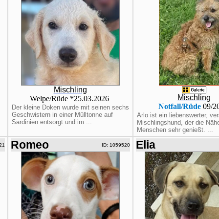
Mischling
Mischling
Welpe/Rüde *25.03.2026
Notfall/Rüde
09/2
Der kleine Doken wurde mit seinen sechs
Geschwistern in einer Mülltonne auf
Arlo ist ein liebenswerter, v
Sardinien entsorgt und im ...
Mischlingshund, der die Näh
Menschen sehr genießt. ...
Romeo
Elia
21
ID: 1059520