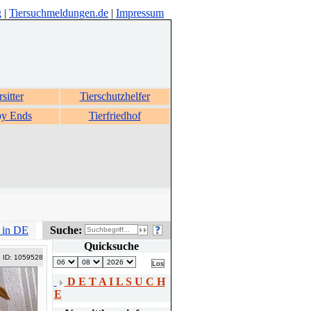
g
|
Tiersuchmeldungen.de
|
Impressum
rsitter
Tierschutzhelfer
y Ends
Tierfriedhof
 in DE
Suche:
Quicksuche
ID: 1059528
D E T A I L S U C H
E