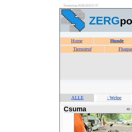
Donnerstag, 06.08.2026 07:07
ZERG
po
Home
Hunde
Tiernotruf
Flugpa
ALLE
: Welpe
Csuma
ID: