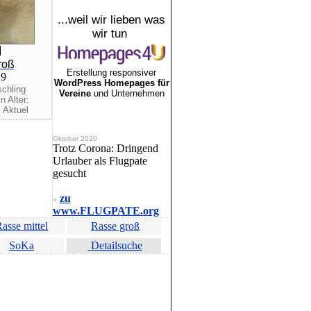
...weil wir lieben was
wir tun
roß
Erstellung responsiver
19
WordPress Homepages für
schling
Vereine
und Unternehmen
n Alter:
 Aktuel
Oktober 2020
Trotz Corona: Dringend
Urlauber als Flugpate
gesucht
zu
»
www.FLUGPATE.org
asse mittel
Rasse groß
SoKa
Detailsuche