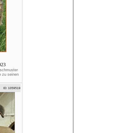
023
erschmuster
e zu seinen
ID: 1059519