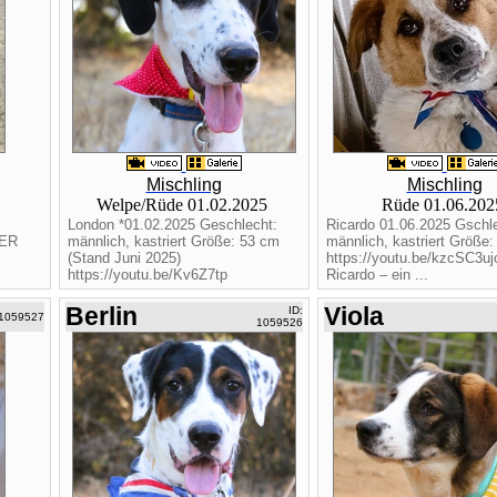
Mischling
Mischling
Welpe/Rüde 01.02.2025
Rüde 01.06.20
London *01.02.2025 Geschlecht:
Ricardo 01.06.2025 Gschle
BER
männlich, kastriert Größe: 53 cm
männlich, kastriert Größe
(Stand Juni 2025)
https://youtu.be/kzcSC3u
https://youtu.be/Kv6Z7tp
Ricardo – ein ...
Berlin
Viola
ID:
 1059527
1059526