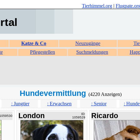
Tierhimmel.org
|
Flugpate.or
rtal
Katze & Co
Neuzugänge
Tie
te
Pflegestellen
Suchmeldungen
Happ
Hundevermittlung
(4220 Anzeigen)
: Jungtier
: Erwachsen
: Senior
: Hunde
London
Ricardo
ID:
 1059530
1059529