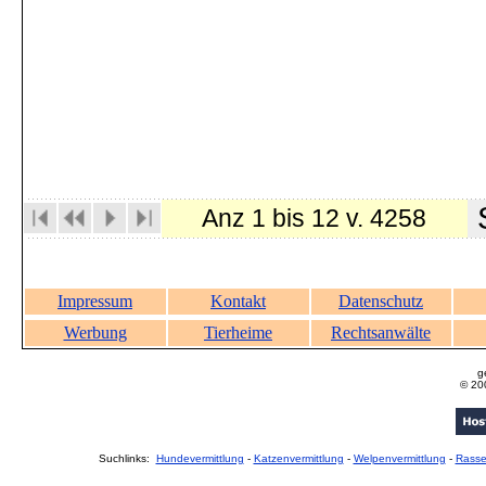
S
Anz 1 bis 12 v. 4258
Impressum
Kontakt
Datenschutz
Werbung
Tierheime
Rechtsanwälte
g
© 20
Suchlinks:
Hundevermittlung
-
Katzenvermittlung
-
Welpenvermittlung
-
Rass