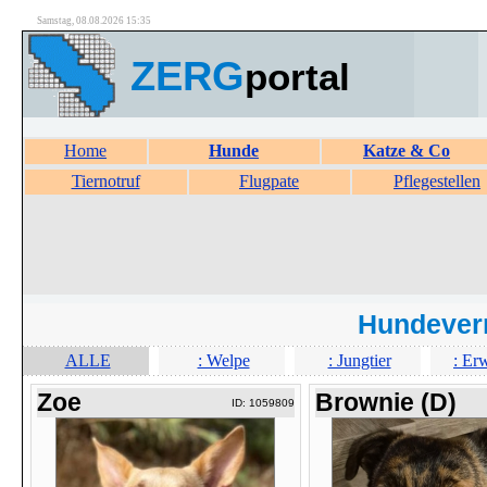
Samstag, 08.08.2026 15:35
ZERG
portal
Home
Hunde
Katze & Co
Tiernotruf
Flugpate
Pflegestellen
Hundever
ALLE
: Welpe
: Jungtier
: Er
Zoe
Brownie (D)
ID: 1059809