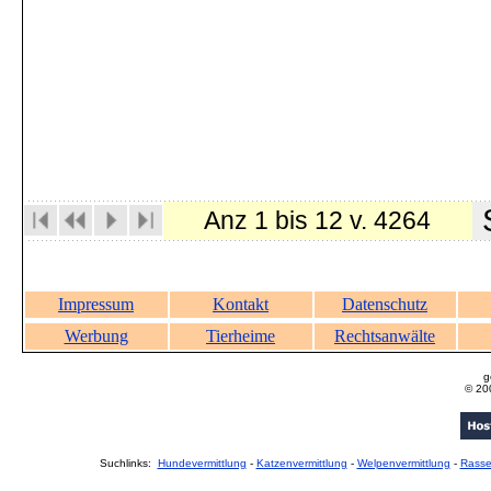
S
Anz 1 bis 12 v. 4264
Impressum
Kontakt
Datenschutz
Werbung
Tierheime
Rechtsanwälte
g
© 20
Suchlinks:
Hundevermittlung
-
Katzenvermittlung
-
Welpenvermittlung
-
Rass