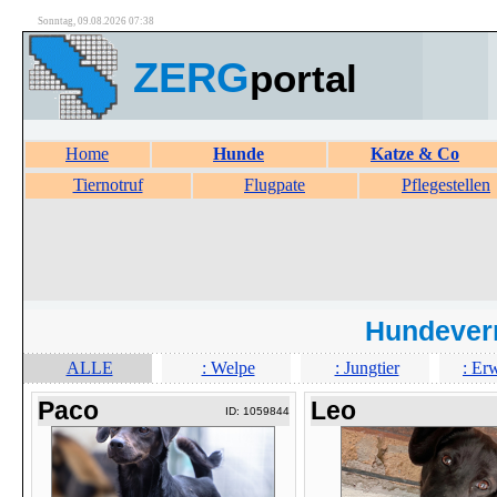
Sonntag, 09.08.2026 07:38
ZERG
portal
Home
Hunde
Katze & Co
Tiernotruf
Flugpate
Pflegestellen
Hundever
ALLE
: Welpe
: Jungtier
: Er
Paco
Leo
ID: 1059844