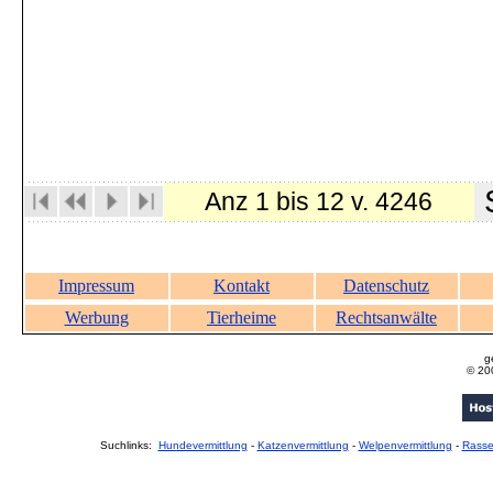
S
Anz 1 bis 12 v. 4246
Impressum
Kontakt
Datenschutz
Werbung
Tierheime
Rechtsanwälte
g
© 20
Suchlinks:
Hundevermittlung
-
Katzenvermittlung
-
Welpenvermittlung
-
Rass