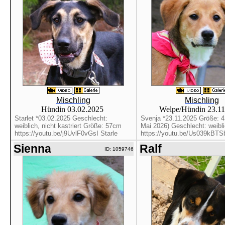
Mischling
Mischling
Hündin 03.02.2025
Welpe/Hündin 23.1
Starlet *03.02.2025 Geschlecht:
Svenja *23.11.2025 Größe: 
weiblich, nicht kastriert Größe: 57cm
Mai 2026) Geschlecht: weibl
https://youtu.be/j9UvlF0vGsI Starle
https://youtu.be/Us039kBTSb
Sienna
Ralf
ID: 1059746