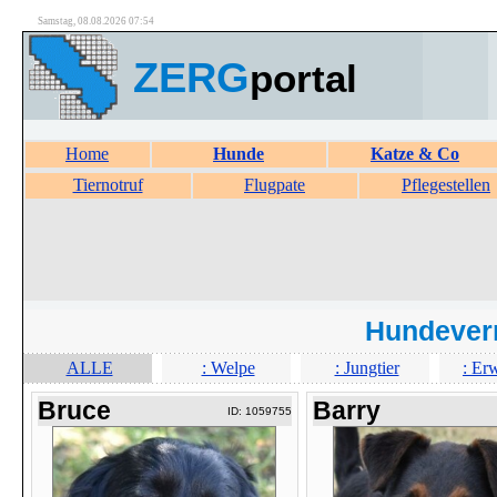
Samstag, 08.08.2026 07:54
ZERG
portal
Home
Hunde
Katze & Co
Tiernotruf
Flugpate
Pflegestellen
Hundever
ALLE
: Welpe
: Jungtier
: Er
Bruce
Barry
ID: 1059755