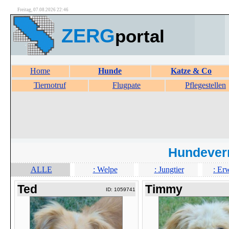
Freitag, 07.08.2026 22:46
ZERG
portal
Home
Hunde
Katze & Co
Tiernotruf
Flugpate
Pflegestellen
Hundever
ALLE
: Welpe
: Jungtier
: Er
Ted
Timmy
ID: 1059741