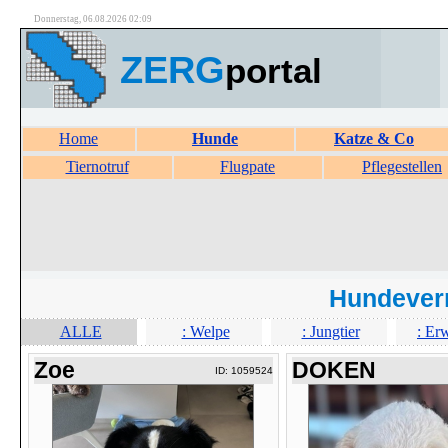
Donnerstag, 06.08.2026 02:09
ZERG
portal
Home
Hunde
Katze & Co
Tiernotruf
Flugpate
Pflegestellen
Hundever
ALLE
: Welpe
: Jungtier
: Er
Zoe
DOKEN
ID: 1059524