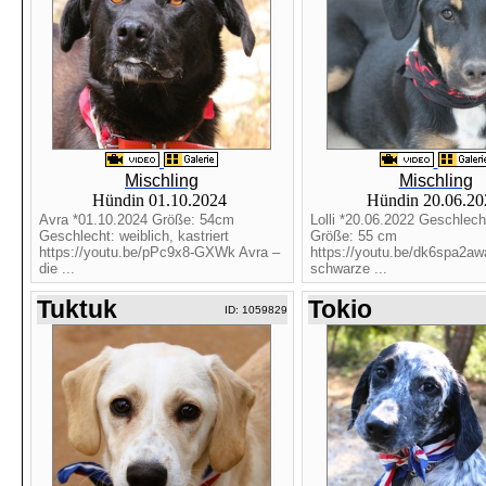
Mischling
Mischling
Hündin 01.10.2024
Hündin 20.06.2
Avra *01.10.2024 Größe: 54cm
Lolli *20.06.2022 Geschlecht
Geschlecht: weiblich, kastriert
Größe: 55 cm
https://youtu.be/pPc9x8-GXWk Avra –
https://youtu.be/dk6spa2aw
die ...
schwarze ...
Tuktuk
Tokio
ID: 1059829