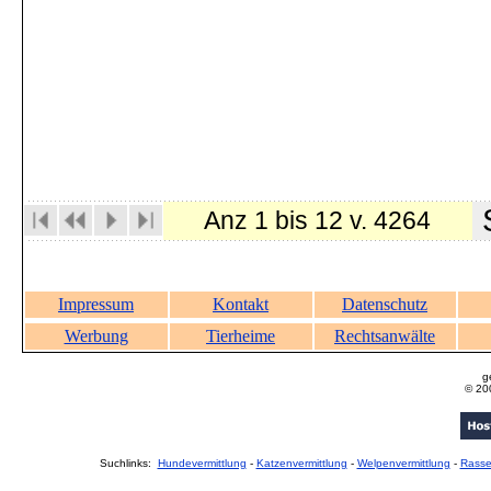
S
Anz 1 bis 12 v. 4264
Impressum
Kontakt
Datenschutz
Werbung
Tierheime
Rechtsanwälte
g
© 20
Suchlinks:
Hundevermittlung
-
Katzenvermittlung
-
Welpenvermittlung
-
Rass