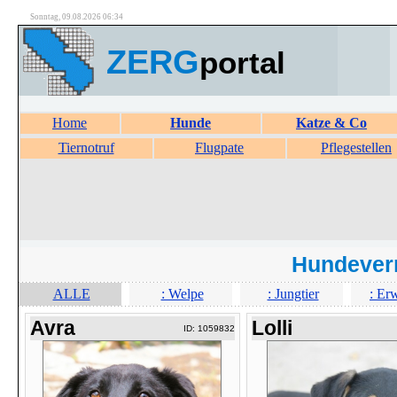
Sonntag, 09.08.2026 06:34
ZERG
portal
Home
Hunde
Katze & Co
Tiernotruf
Flugpate
Pflegestellen
Hundever
ALLE
: Welpe
: Jungtier
: Er
Avra
Lolli
ID: 1059832