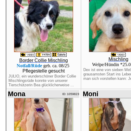
Mischling
Border Collie Mischling
Welpe/Hündin *25.
Notfall/Rüde
geb. ca. 08/25
Dex ist eine von sieben Wel
Pflegestelle gesucht
grausamsten Start ins Leben
JULIO, ein wunderschöner Border Collie
man sich vorstellen kann: 
Mischlingsrüde konnte von unserer
Tierschützerin Bea glücklicherweise ...
Mona
Moni
ID: 1059823