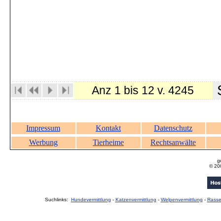
S
Anz 1 bis 12 v. 4245
Impressum
Kontakt
Datenschutz
Werbung
Tierheime
Rechtsanwälte
g
© 20
Suchlinks:
Hundevermittlung
-
Katzenvermittlung
-
Welpenvermittlung
-
Rass