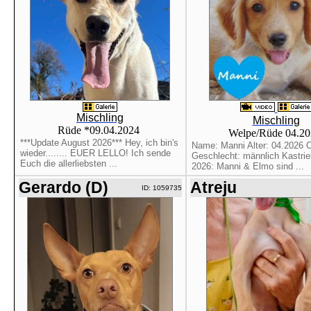
Mischling
Mischling
Rüde *09.04.2024
Welpe/Rüde 04.2
***Update August 2026*** Hey, ich bin's
Name: Manni Alter: 04.2026 O
wieder........ EUER LELLO! Ich sende
Geschlecht: männlich Kastrier
Euch die allerliebsten ...
2026: Manni & Elmo sind ...
Gerardo (D)
Atreju
ID: 1059735