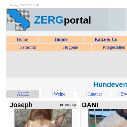
Samstag, 08.08.2026 03:48
ZERG
portal
Home
Hunde
Katze & Co
Tiernotruf
Flugpate
Pflegestellen
Hundever
ALLE
: Welpe
: Jungtier
: Er
Joseph
DANI
ID: 1059744