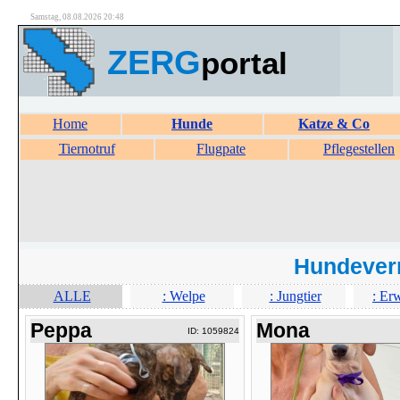
Samstag, 08.08.2026 20:48
ZERG
portal
Home
Hunde
Katze & Co
Tiernotruf
Flugpate
Pflegestellen
Hundever
ALLE
: Welpe
: Jungtier
: Er
Peppa
Mona
ID: 1059824