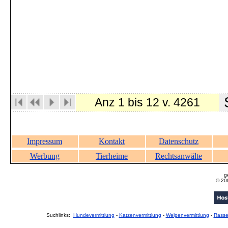
S
Anz 1 bis 12 v. 4261
Impressum
Kontakt
Datenschutz
Werbung
Tierheime
Rechtsanwälte
g
© 20
Suchlinks:
Hundevermittlung
-
Katzenvermittlung
-
Welpenvermittlung
-
Rass