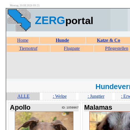
Montag, 10.08.2026 09:21
ZERG
portal
Home
Hunde
Katze & Co
Tiernotruf
Flugpate
Pflegestellen
Hundever
ALLE
: Welpe
: Jungtier
: Er
Apollo
Malamas
ID: 1059967