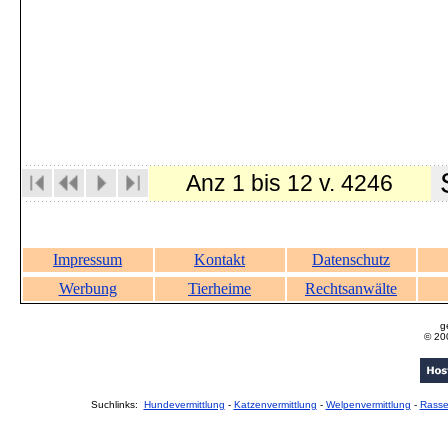
S
Anz 1 bis 12 v. 4246
Impressum
Kontakt
Datenschutz
Werbung
Tierheime
Rechtsanwälte
g
© 20
Suchlinks:
Hundevermittlung
-
Katzenvermittlung
-
Welpenvermittlung
-
Rass