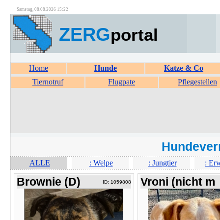
Samstag, 08.08.2026 15:22
ZERG
portal
Home
Hunde
Katze & Co
Tiernotruf
Flugpate
Pflegestellen
Hundever
ALLE
: Welpe
: Jungtier
: Er
Brownie (D)
Vroni (nicht m
ID: 1059808