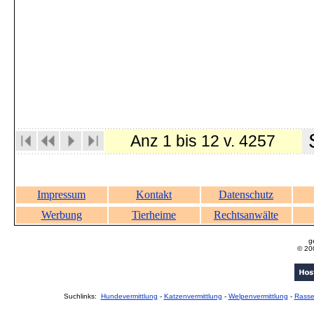
S
Anz 1 bis 12 v. 4257
Impressum
Kontakt
Datenschutz
Werbung
Tierheime
Rechtsanwälte
g
© 20
Suchlinks:
Hundevermittlung
-
Katzenvermittlung
-
Welpenvermittlung
-
Rass