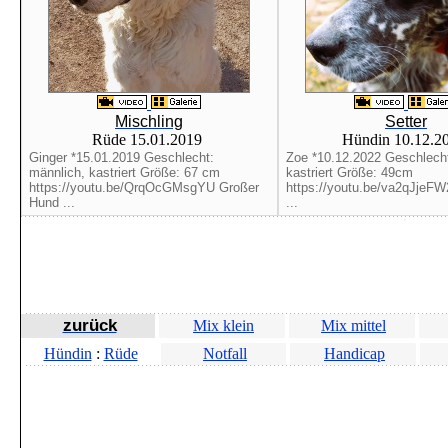
Mischling
Setter
Rüde 15.01.2019
Hündin 10.12.2
Ginger *15.01.2019 Geschlecht:
Zoe *10.12.2022 Geschlecht
männlich, kastriert Größe: 67 cm
kastriert Größe: 49cm
https://youtu.be/QrqOcGMsgYU Großer
https://youtu.be/va2qJjeFW
Hund ...
...
zurück
Mix klein
Mix mittel
Hündin
:
Rüde
Notfall
Handicap