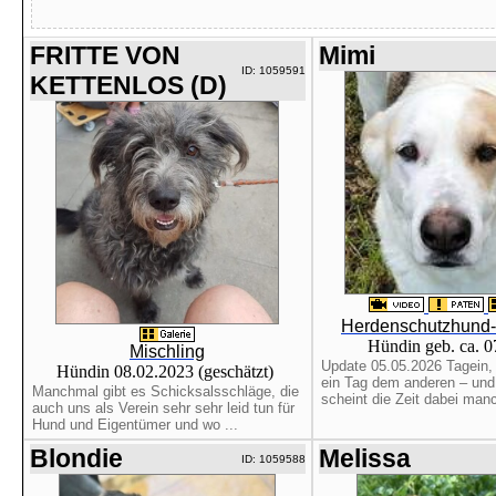
FRITTE VON
Mimi
ID: 1059591
KETTENLOS (D)
Herdenschutzhund-
Hündin geb. ca. 
Mischling
Update 05.05.2026 Tagein, 
Hündin 08.02.2023 (geschätzt)
ein Tag dem anderen – und
Manchmal gibt es Schicksalsschläge, die
scheint die Zeit dabei manc
auch uns als Verein sehr sehr leid tun für
Hund und Eigentümer und wo ...
Blondie
Melissa
ID: 1059588