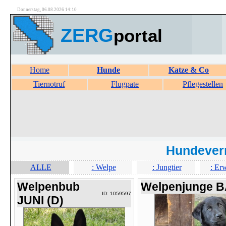
Donnerstag, 06.08.2026 14:10
ZERG
portal
Home
Hunde
Katze & Co
Tiernotruf
Flugpate
Pflegestellen
Hundever
ALLE
: Welpe
: Jungtier
: Er
Welpenbub
Welpenjunge 
ID: 1059597
JUNI (D)