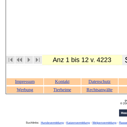
S
Anz 1 bis 12 v. 4223
Impressum
Kontakt
Datenschutz
Werbung
Tierheime
Rechtsanwälte
g
© 20
Suchlinks:
Hundevermittlung
-
Katzenvermittlung
-
Welpenvermittlung
-
Rass