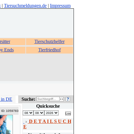
g
|
Tiersuchmeldungen.de
|
Impressum
rsitter
Tierschutzhelfer
y Ends
Tierfriedhof
 in DE
Suche:
Quicksuche
ID: 1059783
D E T A I L S U C H
E