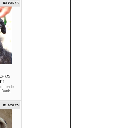
ID: 1059777
2.2025
ht
rettende
n Dank.
ID: 1059774