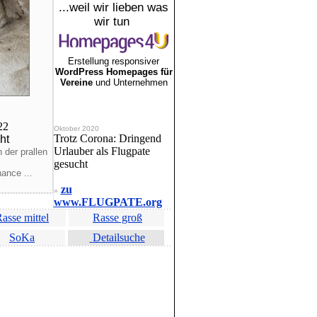
...weil wir lieben was
wir tun
Erstellung responsiver
WordPress Homepages für
Vereine
und Unternehmen
022
Oktober 2020
Trotz Corona: Dringend
ht
Urlauber als Flugpate
 der prallen
gesucht
ance ...
zu
»
www.FLUGPATE.org
asse mittel
Rasse groß
SoKa
Detailsuche