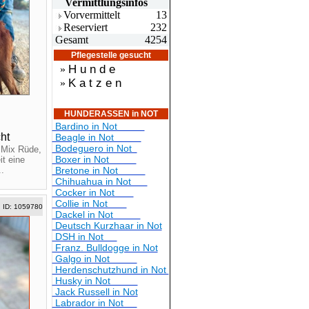
Vermittlungsin
fos
Vorvermittelt
13
Reserviert
232
Gesamt
4254
Pflegestelle gesucht
H u n d e
»
K a t z e n
»
HUNDERASSEN in NOT
Bardino in Not
ht
Beagle in Not
Bodeguero in Not
 Mix Rüde,
Boxer in Not
it eine
.
Bretone in Not
Chihuahua in Not
Cocker in Not
Collie in Not
ID: 1059780
Dackel in Not
Deutsch Kurzhaar in Not
DSH in Not
Franz. Bulldogge in Not
Galgo in Not
Herdenschutzhund in Not
Husky in Not
Jack Russell in Not
Labrador in Not