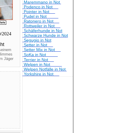
Maremmano in Not
Podenco in Not
Pointer in Not
Pudel in Not
Ratonero in Not
Rottweiler in Not
Schäferhunde in Not
0/2024
Schwarze Hunde in Not
Segugio in Not
ht
Setter in Not
Setter Mix in Not
seinem
hlimmes
SoKa in Not
em Jäger
Terrier in Not
Welpen in Not
Welpen Notfälle in Not
Yorkshire in Not