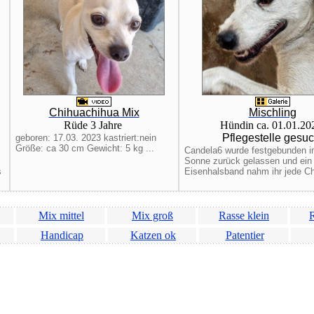
Chihuachihua Mix
Mischling
Rüde 3 Jahre
Hündin ca. 01.01.2
Pflegestelle gesuc
geboren: 17.03. 2023 kastriert:nein
Größe: ca 30 cm Gewicht: 5 kg ...
Candela6 wurde festgebunden in
Sonne zurück gelassen und ein
s
Eisenhalsband nahm ihr jede Ch
Mix mittel
Mix groß
Rasse klein
R
Handicap
Katzen ok
Patentier