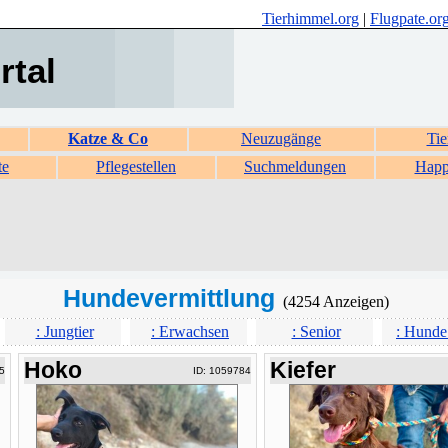
Tierhimmel.org
|
Flugpate.or
rtal
Katze & Co
Neuzugänge
Tie
te
Pflegestellen
Suchmeldungen
Happ
Hundevermittlung
(4254 Anzeigen)
: Jungtier
: Erwachsen
: Senior
: Hunde
Hoko
Kiefer
5
ID: 1059784