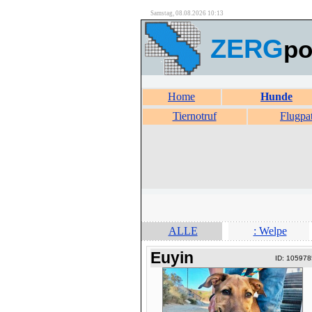
Samstag, 08.08.2026 10:13
ZERG
po
Home
Hunde
Tiernotruf
Flugpa
ALLE
: Welpe
Euyin
ID: 105978