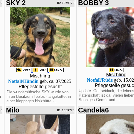
SKY 2
BOBBY 3
79
ID: 1059778
Mischling
Mischling
Notfall/Rüde
geb. 15.0
Notfall/Hündin
geb. ca. 07/2025
Pflegestelle gesuc
Pflegestelle gesucht
Update: Gottseidank, die lebens
Die wunderhübsche SKY wurde von
Patenschaft ist da, vielen liebe
r
ihren Besitzern lieblos - angekettet in
Sonniges Gemüt und ...
einer klapprigen Holzhütte - ...
Milo
Candela6
76
ID: 1059775