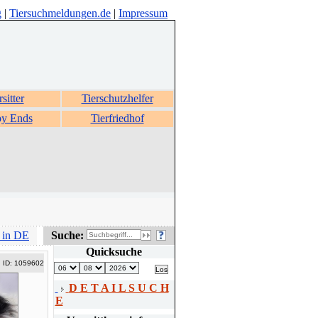
g
|
Tiersuchmeldungen.de
|
Impressum
rsitter
Tierschutzhelfer
y Ends
Tierfriedhof
 in DE
Suche:
Quicksuche
ID: 1059602
D E T A I L S U C H
E