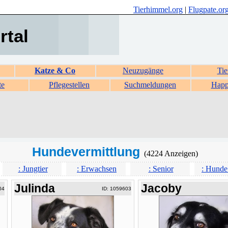
Tierhimmel.org
|
Flugpate.or
rtal
Katze & Co
Neuzugänge
Tie
te
Pflegestellen
Suchmeldungen
Happ
Hundevermittlung
(4224 Anzeigen)
: Jungtier
: Erwachsen
: Senior
: Hunde
Julinda
Jacoby
04
ID: 1059603