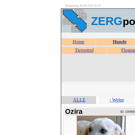
Donnerstag, 06.08.2026 16:33
ZERG
po
Home
Hunde
Tiernotruf
Flugpa
ALLE
: Welpe
Ozira
ID: 10596