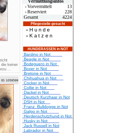
Vermittlungsin
fos
Vorvermittelt
13
Reserviert
228
Gesamt
4224
Pflegestelle gesucht
H u n d e
»
K a t z e n
»
HUNDERASSEN in NOT
Bardino in Not
1
Beagle in Not
richt
Bodeguero in Not
 die keiner
Boxer in Not
rzu ...
Bretone in Not
Chihuahua in Not
ID: 1059599
Cocker in Not
Collie in Not
Dackel in Not
Deutsch Kurzhaar in Not
DSH in Not
Franz. Bulldogge in Not
Galgo in Not
Herdenschutzhund in Not
Husky in Not
Jack Russell in Not
Labrador in Not