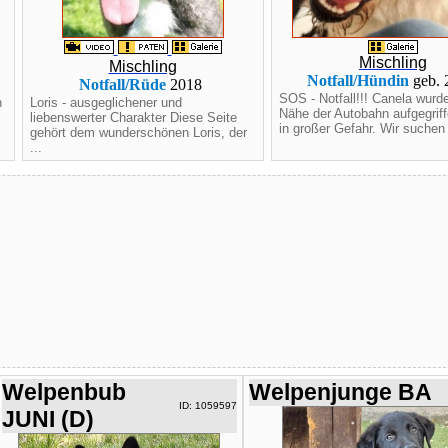
Mischling
Mischling
Notfall/Hündin
geb. 
Notfall/Rüde
2018
SOS - Notfall!!! Canela wurde
n
Loris - ausgeglichener und
Nähe der Autobahn aufgegriffe
liebenswerter Charakter Diese Seite
in großer Gefahr. Wir suchen 
gehört dem wunderschönen Loris, der
...
Welpenbub
Welpenjunge BA
ID: 1059597
JUNI (D)