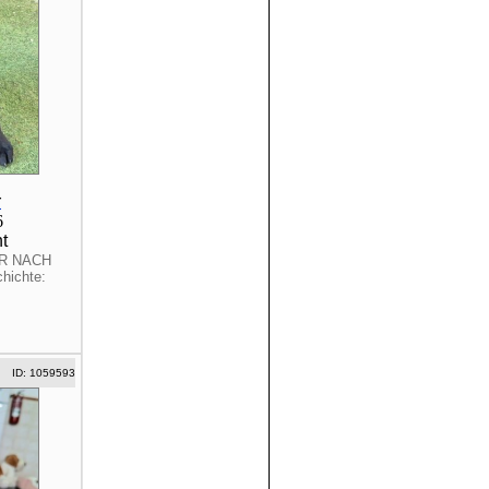
r
6
t
R NACH
ichte:
ID: 1059593