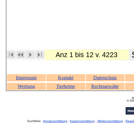
S
Anz 1 bis 12 v. 4223
Impressum
Kontakt
Datenschutz
Werbung
Tierheime
Rechtsanwälte
g
© 20
Suchlinks:
Hundevermittlung
-
Katzenvermittlung
-
Welpenvermittlung
-
Rass