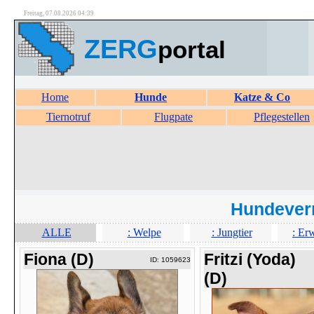
Freitag, 07.08.2026 04:39
ZERG
portal
Home
Hunde
Katze & Co
Tiernotruf
Flugpate
Pflegestellen
Hundever
ALLE
: Welpe
: Jungtier
: Er
Fiona (D)
Fritzi (Yoda)
ID: 1059623
(D)