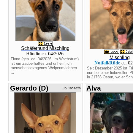
Schäferhund Mischling
Hündin ca. 04/2026
Mischling
Fiona (geb. ca. 04/2026, im Wachstum)
Notfall/Rüde
ca. 0
ist ein zauberhaftes und unheimlich
menschenbezogenes Welpenmädchen.
Seit Dezember 2025 ist Fri
...
nun bei einer liebevollen P
in 21756 Osten, wo er Schri
Gerardo (D)
Alva
ID: 1059620