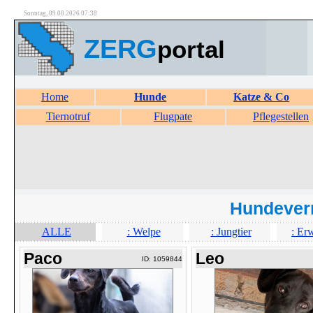
Sonntag, 09.08.2026 07:38
ZERG
portal
Home
Hunde
Katze & Co
Tiernotruf
Flugpate
Pflegestellen
Hundever
ALLE
: Welpe
: Jungtier
: Er
Paco
Leo
ID: 1059844