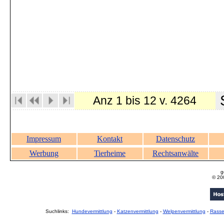
S
Anz 1 bis 12 v. 4264
Impressum
Kontakt
Datenschutz
Werbung
Tierheime
Rechtsanwälte
g
© 20
Suchlinks:
Hundevermittlung
-
Katzenvermittlung
-
Welpenvermittlung
-
Rass