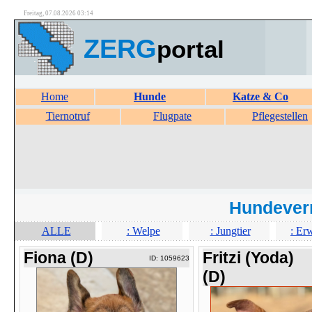
Freitag, 07.08.2026 03:14
ZERG
portal
Home
Hunde
Katze & Co
Tiernotruf
Flugpate
Pflegestellen
Hundever
ALLE
: Welpe
: Jungtier
: Er
Fiona (D)
Fritzi (Yoda)
ID: 1059623
(D)