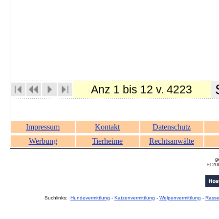
S
Anz 1 bis 12 v. 4223
Impressum
Kontakt
Datenschutz
Werbung
Tierheime
Rechtsanwälte
g
© 20
Suchlinks:
Hundevermittlung
-
Katzenvermittlung
-
Welpenvermittlung
-
Rass