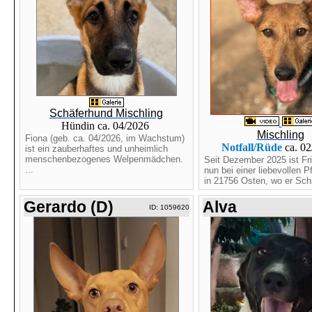
Schäferhund Mischling
Hündin ca. 04/2026
Mischling
Fiona (geb. ca. 04/2026, im Wachstum)
Notfall/Rüde
ca. 0
ist ein zauberhaftes und unheimlich
menschenbezogenes Welpenmädchen.
Seit Dezember 2025 ist Fri
...
nun bei einer liebevollen P
in 21756 Osten, wo er Schri
Gerardo (D)
Alva
ID: 1059620