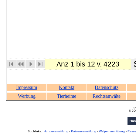
S
Anz 1 bis 12 v. 4223
Impressum
Kontakt
Datenschutz
Werbung
Tierheime
Rechtsanwälte
g
© 20
Suchlinks:
Hundevermittlung
-
Katzenvermittlung
-
Welpenvermittlung
-
Rass