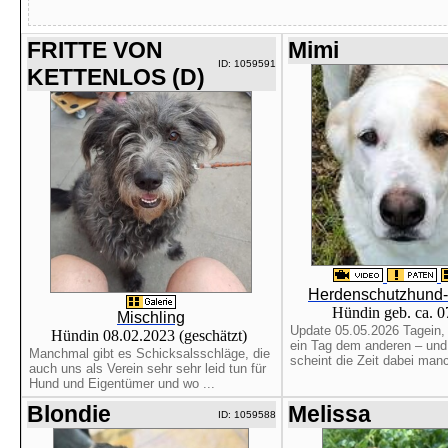
FRITTE VON
Mimi
ID: 1059591
KETTENLOS (D)
Herdenschutzhund-
Hündin geb. ca. 
Mischling
Update 05.05.2026 Tagein, 
Hündin 08.02.2023 (geschätzt)
ein Tag dem anderen – und
Manchmal gibt es Schicksalsschläge, die
scheint die Zeit dabei manc
auch uns als Verein sehr sehr leid tun für
Hund und Eigentümer und wo ...
Blondie
Melissa
ID: 1059588