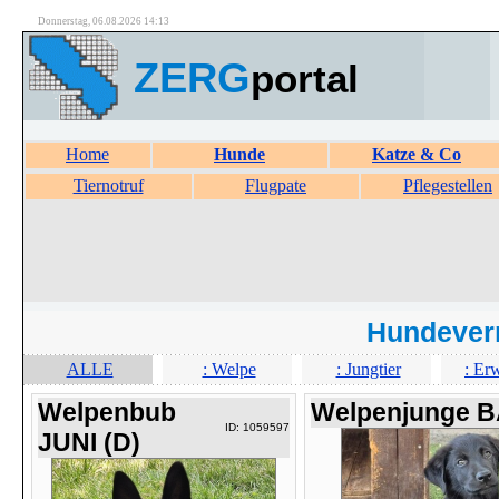
Donnerstag, 06.08.2026 14:13
ZERG
portal
Home
Hunde
Katze & Co
Tiernotruf
Flugpate
Pflegestellen
Hundever
ALLE
: Welpe
: Jungtier
: Er
Welpenbub
Welpenjunge 
ID: 1059597
JUNI (D)