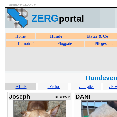
Samstag, 08.08.2026 05:04
ZERG
portal
Home
Hunde
Katze & Co
Tiernotruf
Flugpate
Pflegestellen
Hundever
ALLE
: Welpe
: Jungtier
: Er
Joseph
DANI
ID: 1059744