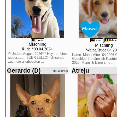
Mischling
Mischling
Rüde *09.04.2024
Welpe/Rüde 04.2
***Update August 2026*** Hey, ich bin's
Name: Manni Alter: 04.2026 O
wieder........ EUER LELLO! Ich sende
Geschlecht: männlich Kastrier
Euch die allerliebsten ...
2026: Manni & Elmo sind ...
Gerardo (D)
Atreju
ID: 1059735