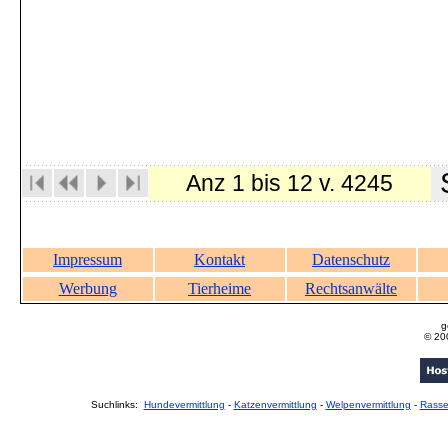
S
Anz 1 bis 12 v. 4245
Impressum
Kontakt
Datenschutz
Werbung
Tierheime
Rechtsanwälte
g
© 20
Suchlinks:
Hundevermittlung
-
Katzenvermittlung
-
Welpenvermittlung
-
Rass