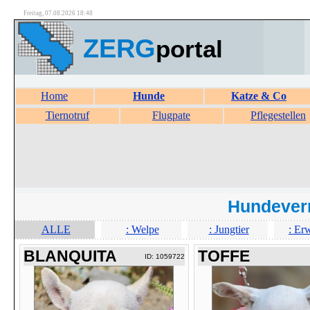
Freitag, 07.08.2026 18:48
ZERG
portal
Home
Hunde
Katze & Co
Tiernotruf
Flugpate
Pflegestellen
Hundever
ALLE
: Welpe
: Jungtier
: Er
BLANQUITA
TOFFE
ID: 1059722