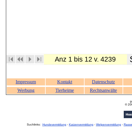
S
Anz 1 bis 12 v. 4239
Impressum
Kontakt
Datenschutz
Werbung
Tierheime
Rechtsanwälte
g
© 20
Suchlinks:
Hundevermittlung
-
Katzenvermittlung
-
Welpenvermittlung
-
Rass