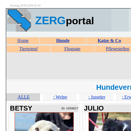
Sonntag, 09.08.2026 02:43
ZERG
portal
Home
Hunde
Katze & Co
Tiernotruf
Flugpate
Pflegestellen
Hundever
ALLE
: Welpe
: Jungtier
: Er
BETSY
JULIO
ID: 1059827