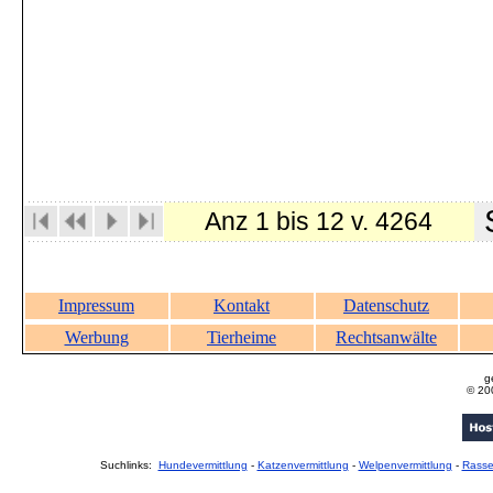
S
Anz 1 bis 12 v. 4264
Impressum
Kontakt
Datenschutz
Werbung
Tierheime
Rechtsanwälte
g
© 20
Suchlinks:
Hundevermittlung
-
Katzenvermittlung
-
Welpenvermittlung
-
Rass