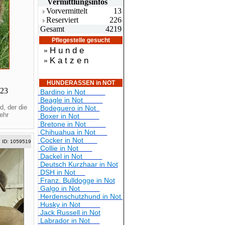
Vermittlungsin
fos
Vorvermittelt
13
Reserviert
226
Gesamt
4219
Pflegestelle gesucht
H u n d e
»
K a t z e n
»
HUNDERASSEN in NOT
023
Bardino in Not
Beagle in Not
, der die
Bodeguero in Not
ehr
Boxer in Not
Bretone in Not
Chihuahua in Not
Cocker in Not
ID: 1059519
Collie in Not
Dackel in Not
Deutsch Kurzhaar in Not
DSH in Not
Franz. Bulldogge in Not
Galgo in Not
Herdenschutzhund in Not
Husky in Not
Jack Russell in Not
Labrador in Not