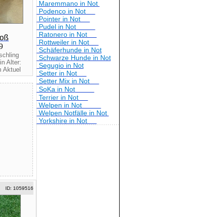
Maremmano in Not
Podenco in Not
Pointer in Not
Pudel in Not
Ratonero in Not
roß
Rottweiler in Not
19
Schäferhunde in Not
schling
Schwarze Hunde in Not
n Alter:
Segugio in Not
 Aktuel
Setter in Not
Setter Mix in Not
SoKa in Not
Terrier in Not
Welpen in Not
Welpen Notfälle in Not
Yorkshire in Not
ID: 1059516