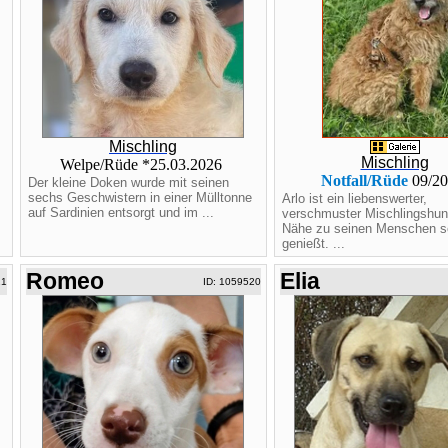
Mischling
Mischling
Welpe/Rüde *25.03.2026
Notfall/Rüde
09/2
Der kleine Doken wurde mit seinen
sechs Geschwistern in einer Mülltonne
Arlo ist ein liebenswerter,
auf Sardinien entsorgt und im ...
verschmuster Mischlingshund
Nähe zu seinen Menschen s
genießt. ...
Romeo
Elia
21
ID: 1059520