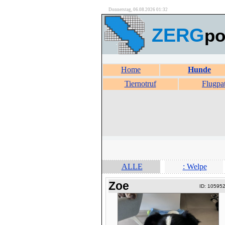
Donnerstag, 06.08.2026 01:32
ZERG
po
Home
Hunde
Tiernotruf
Flugpa
ALLE
: Welpe
Zoe
ID: 10595