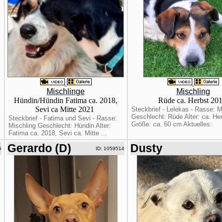
Mischlinge
Mischling
Hündin/Hündin Fatima ca. 2018,
Rüde ca. Herbst 20
Sevi ca Mitte 2021
Steckbrief - Lelekas - Rasse: M
Geschlecht: Rüde Alter: ca. He
Steckbrief - Fatima und Sevi - Rasse:
Größe: ca. 60 cm Aktuelles:
Mischling Geschlecht: Hündin Alter:
Fatima ca. 2018, Sevi ca. Mitte ...
Gerardo (D)
Dusty
5
ID: 1059514