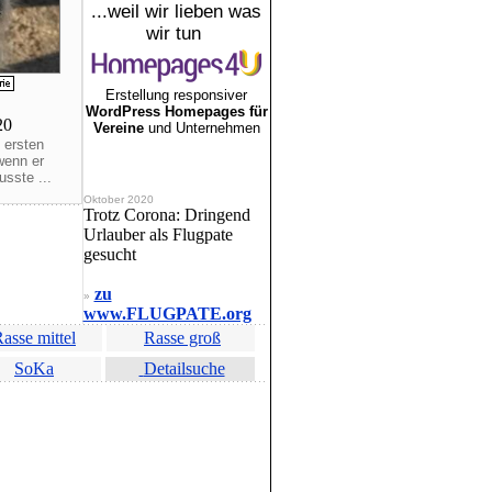
...weil wir lieben was
wir tun
Erstellung responsiver
WordPress Homepages für
020
Vereine
und Unternehmen
 ersten
wenn er
sste ...
Oktober 2020
Trotz Corona: Dringend
Urlauber als Flugpate
gesucht
zu
»
www.FLUGPATE.org
asse mittel
Rasse groß
SoKa
Detailsuche