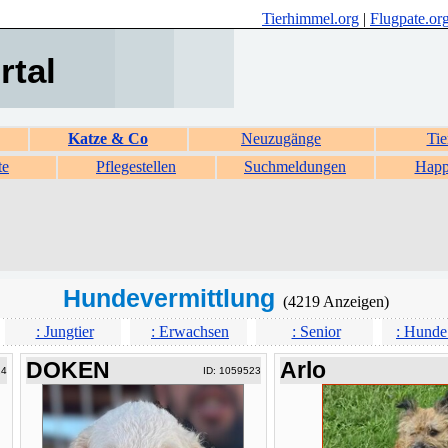
Tierhimmel.org
|
Flugpate.or
rtal
Katze & Co
Neuzugänge
Tie
te
Pflegestellen
Suchmeldungen
Happ
Hundevermittlung
(4219 Anzeigen)
: Jungtier
: Erwachsen
: Senior
: Hunde
DOKEN
Arlo
24
ID: 1059523