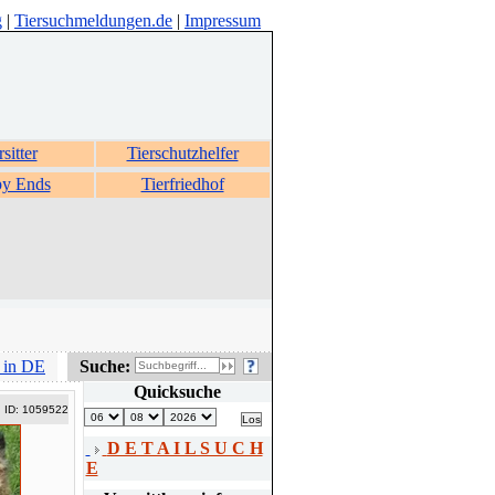
g
|
Tiersuchmeldungen.de
|
Impressum
rsitter
Tierschutzhelfer
y Ends
Tierfriedhof
 in DE
Suche:
Quicksuche
ID: 1059522
D E T A I L S U C H
E