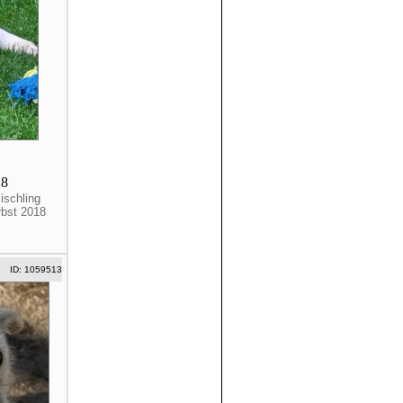
18
ischling
rbst 2018
ID: 1059513