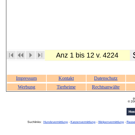
S
Anz 1 bis 12 v. 4224
Impressum
Kontakt
Datenschutz
Werbung
Tierheime
Rechtsanwälte
g
© 20
Suchlinks:
Hundevermittlung
-
Katzenvermittlung
-
Welpenvermittlung
-
Rass