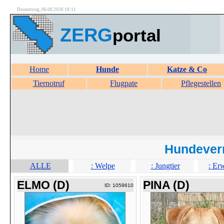
Donnerstag, 06.08.2026 18:11
ZERG
portal
Home
Hunde
Katze & Co
Tiernotruf
Flugpate
Pflegestellen
Hundever
ALLE
: Welpe
: Jungtier
: Er
ELMO (D)
PINA (D)
ID: 1059610