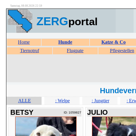
Samstag, 08.08.2026 22:59
ZERG
portal
Home
Hunde
Katze & Co
Tiernotruf
Flugpate
Pflegestellen
Hundever
ALLE
: Welpe
: Jungtier
: Er
BETSY
JULIO
ID: 1059827