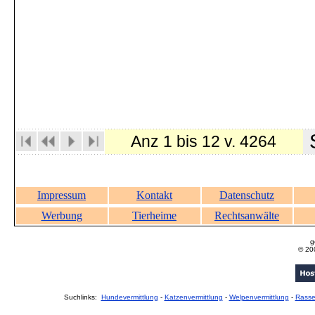
S
Anz 1 bis 12 v. 4264
Impressum
Kontakt
Datenschutz
Werbung
Tierheime
Rechtsanwälte
g
© 20
Suchlinks:
Hundevermittlung
-
Katzenvermittlung
-
Welpenvermittlung
-
Rass