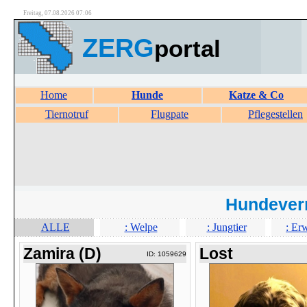
Freitag, 07.08.2026 07:06
ZERG
portal
Home
Hunde
Katze & Co
Tiernotruf
Flugpate
Pflegestellen
Hundever
ALLE
: Welpe
: Jungtier
: Er
Zamira (D)
Lost
ID: 1059629