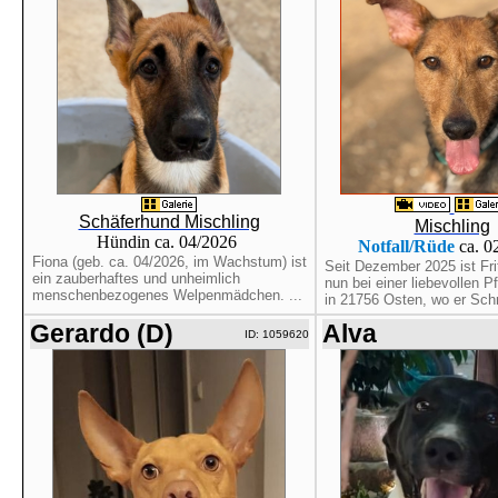
Schäferhund Mischling
Mischling
Hündin ca. 04/2026
Notfall/Rüde
ca. 0
Fiona (geb. ca. 04/2026, im Wachstum) ist
Seit Dezember 2025 ist Fri
ein zauberhaftes und unheimlich
nun bei einer liebevollen P
menschenbezogenes Welpenmädchen. ...
in 21756 Osten, wo er Schri
Gerardo (D)
Alva
ID: 1059620