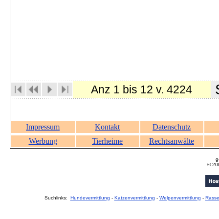
S
Anz 1 bis 12 v. 4224
Impressum
Kontakt
Datenschutz
Werbung
Tierheime
Rechtsanwälte
g
© 20
Suchlinks:
Hundevermittlung
-
Katzenvermittlung
-
Welpenvermittlung
-
Rass