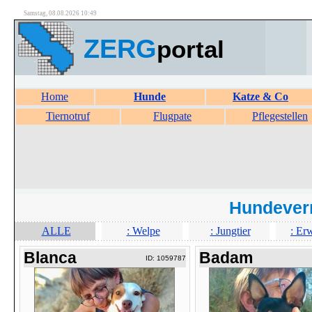
Samstag, 08.08.2026 10:49
ZERG
portal
Home
Hunde
Katze & Co
Tiernotruf
Flugpate
Pflegestellen
Hundever
ALLE
: Welpe
: Jungtier
: Er
Blanca
Badam
ID: 1059787