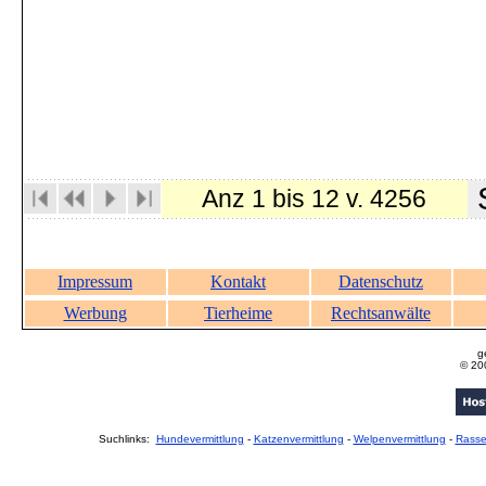
S
Anz 1 bis 12 v. 4256
Impressum
Kontakt
Datenschutz
Werbung
Tierheime
Rechtsanwälte
g
© 20
Suchlinks:
Hundevermittlung
-
Katzenvermittlung
-
Welpenvermittlung
-
Rass