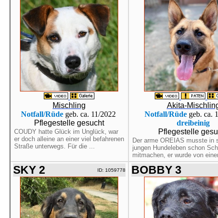
Mischling
Akita-Mischlin
Notfall/Rüde
geb. ca. 11/2022
Notfall/Rüde
geb. ca. 
Pflegestelle gesucht
dreibeinig
Pflegestelle gesu
COUDY hatte Glück im Unglück, war
er doch alleine an einer viel befahrenen
Der arme OREIAS musste in 
Straße unterwegs. Für die ...
jungen Hundeleben schon Sc
mitmachen, er wurde von einem
SKY 2
BOBBY 3
ID: 1059778