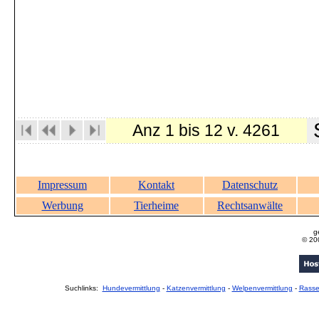
S
Anz 1 bis 12 v. 4261
Impressum
Kontakt
Datenschutz
Werbung
Tierheime
Rechtsanwälte
g
© 20
Suchlinks:
Hundevermittlung
-
Katzenvermittlung
-
Welpenvermittlung
-
Rass