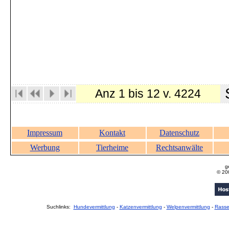
S
Anz 1 bis 12 v. 4224
Impressum
Kontakt
Datenschutz
Werbung
Tierheime
Rechtsanwälte
g
© 20
Suchlinks:
Hundevermittlung
-
Katzenvermittlung
-
Welpenvermittlung
-
Rass