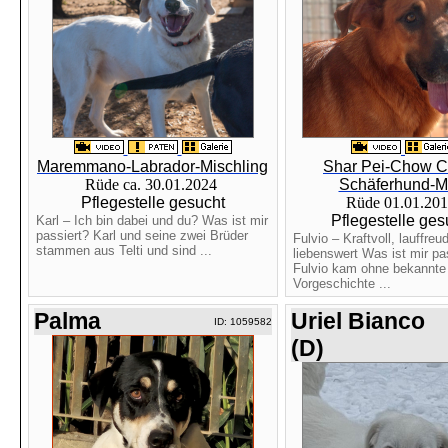
Maremmano-Labrador-Mischling
Shar Pei-Chow 
Rüde ca. 30.01.2024
Schäferhund-M
Pflegestelle gesucht
Rüde 01.01.20
Pflegestelle ges
Karl – Ich bin dabei und du? Was ist mir
passiert? Karl und seine zwei Brüder
Fulvio – Kraftvoll, lauffreud
stammen aus Telti und sind ...
liebenswert Was ist mir pa
Fulvio kam ohne bekannte
Vorgeschichte ...
Palma
Uriel Bianco
ID: 1059582
(D)