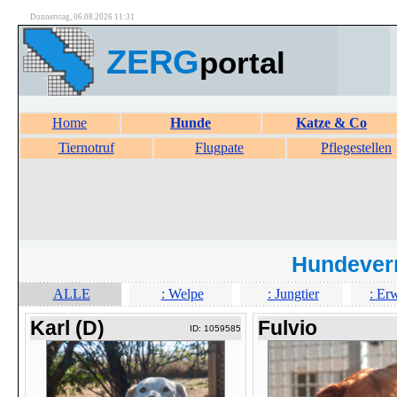
Donnerstag, 06.08.2026 11:31
ZERG
portal
Home
Hunde
Katze & Co
Tiernotruf
Flugpate
Pflegestellen
Hundever
ALLE
: Welpe
: Jungtier
: Er
Karl (D)
Fulvio
ID: 1059585