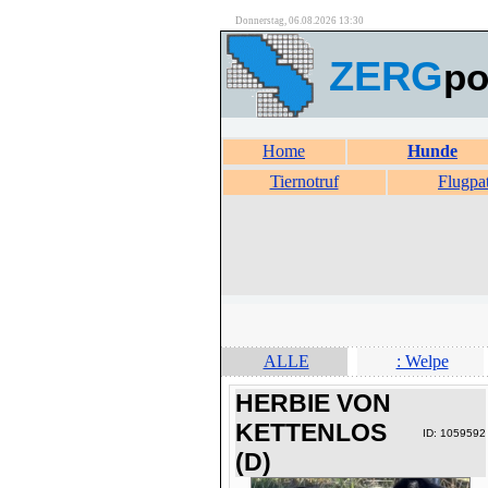
Donnerstag, 06.08.2026 13:30
ZERG
po
Home
Hunde
Tiernotruf
Flugpa
ALLE
: Welpe
HERBIE VON
KETTENLOS
ID: 1059592
(D)