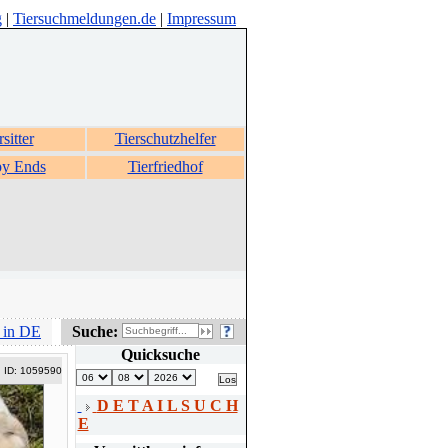
g
|
Tiersuchmeldungen.de
|
Impressum
rsitter
Tierschutzhelfer
y Ends
Tierfriedhof
 in DE
Suche:
Quicksuche
ID: 1059590
D E T A I L S U C H
E