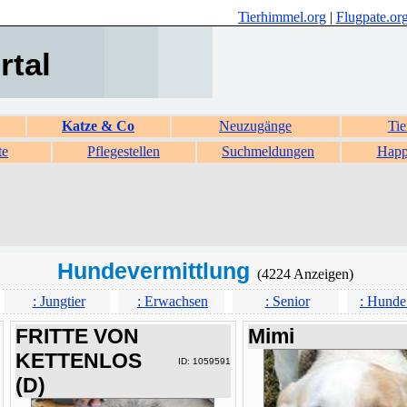
Tierhimmel.org
|
Flugpate.or
rtal
Katze & Co
Neuzugänge
Tie
te
Pflegestellen
Suchmeldungen
Happ
Hundevermittlung
(4224 Anzeigen)
: Jungtier
: Erwachsen
: Senior
: Hunde
FRITTE VON
Mimi
KETTENLOS
ID: 1059591
(D)