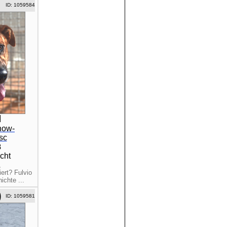
ID: 1059584
how-
sc
8
cht
,
ert? Fulvio
chte ...
)
ID: 1059581