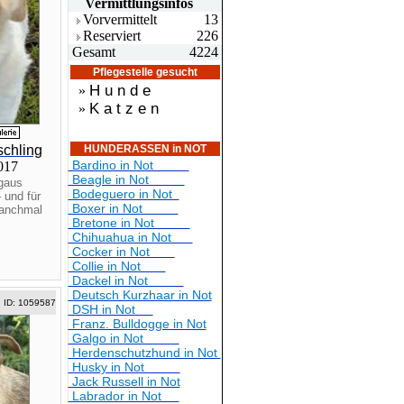
Vermittlungsin
fos
Vorvermittelt
13
Reserviert
226
Gesamt
4224
Pflegestelle gesucht
H u n d e
»
K a t z e n
»
chling
HUNDERASSEN in NOT
Bardino in Not
2017
Beagle in Not
gaus
Bodeguero in Not
 und für
Boxer in Not
manchmal
Bretone in Not
Chihuahua in Not
Cocker in Not
Collie in Not
Dackel in Not
Deutsch Kurzhaar in Not
ID: 1059587
DSH in Not
Franz. Bulldogge in Not
Galgo in Not
Herdenschutzhund in Not
Husky in Not
Jack Russell in Not
Labrador in Not