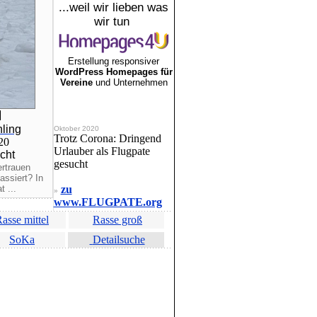
...weil wir lieben was
wir tun
Erstellung responsiver
WordPress Homepages für
Vereine
und Unternehmen
ling
Oktober 2020
Trotz Corona: Dringend
020
Urlauber als Flugpate
cht
gesucht
ertrauen
assiert? In
 ...
zu
»
www.FLUGPATE.org
asse mittel
Rasse groß
SoKa
Detailsuche