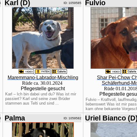
Karl (D)
Fulvio
6
ID: 1059585
Maremmano-Labrador-Mischling
Shar Pei-Chow C
Rüde ca. 30.01.2024
Schäferhund-Mi
Pflegestelle gesucht
Rüde 01.01.201
Pflegestelle gesu
Karl – Ich bin dabei und du? Was ist mir
passiert? Karl und seine zwei Brüder
Fulvio – Kraftvoll, lauffreudig
stammen aus Telti und sind ...
liebenswert Was ist mir passi
kam ohne bekannte Vorgeschi
Palma
Uriel Bianco (D
3
ID: 1059582