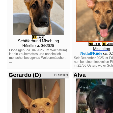
Schäferhund Mischling
Hündin ca. 04/2026
Mischling
Fiona (geb. ca. 04/2026, im Wachstum)
Notfall/Rüde
ca. 0
ist ein zauberhaftes und unheimlich
menschenbezogenes Welpenmädchen.
Seit Dezember 2025 ist Fri
...
nun bei einer liebevollen P
in 21756 Osten, wo er Schri
Gerardo (D)
Alva
ID: 1059620