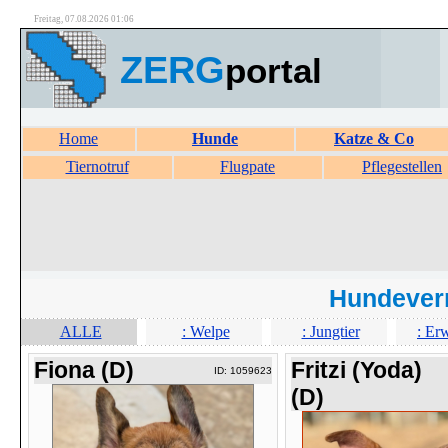
Freitag, 07.08.2026 01:06
ZERG
portal
Home
Hunde
Katze & Co
Tiernotruf
Flugpate
Pflegestellen
Hundever
ALLE
: Welpe
: Jungtier
: Er
Fiona (D)
Fritzi (Yoda)
ID: 1059623
(D)