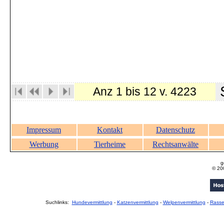
S
Anz 1 bis 12 v. 4223
Impressum
Kontakt
Datenschutz
Werbung
Tierheime
Rechtsanwälte
g
© 20
Suchlinks:
Hundevermittlung
-
Katzenvermittlung
-
Welpenvermittlung
-
Rass