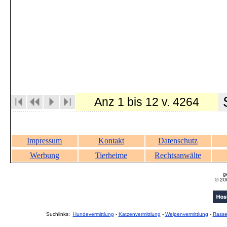
S
Anz 1 bis 12 v. 4264
Impressum
Kontakt
Datenschutz
Werbung
Tierheime
Rechtsanwälte
g
© 20
Suchlinks:
Hundevermittlung
-
Katzenvermittlung
-
Welpenvermittlung
-
Rass