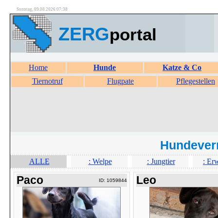
Sonntag, 09.08.2026 07:38
ZERG
portal
Home
Hunde
Katze & Co
Tiernotruf
Flugpate
Pflegestellen
Hundever
ALLE
: Welpe
: Jungtier
: Er
Paco
Leo
ID: 1059844