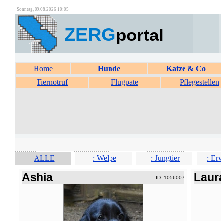
Sonntag, 09.08.2026 10:05
ZERG
portal
Home
Hunde
Katze & Co
Tiernotruf
Flugpate
Pflegestellen
ALLE
: Welpe
: Jungtier
: Er
Ashia
Laur
ID: 1056007