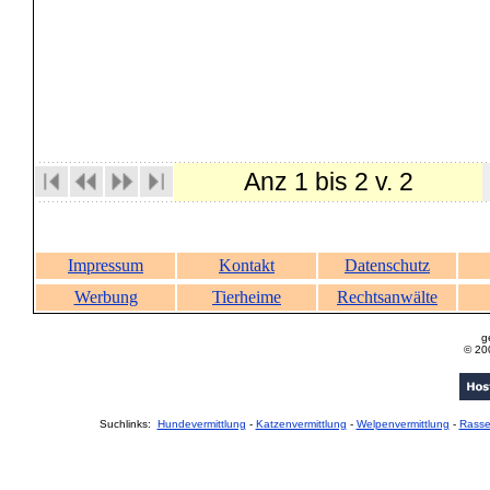
Anz 1 bis 2 v. 2
Impressum
Kontakt
Datenschutz
Werbung
Tierheime
Rechtsanwälte
g
© 20
Suchlinks:
Hundevermittlung
-
Katzenvermittlung
-
Welpenvermittlung
-
Rass