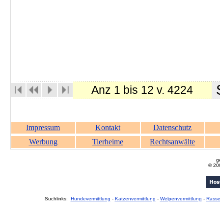
S
Anz 1 bis 12 v. 4224
Impressum
Kontakt
Datenschutz
Werbung
Tierheime
Rechtsanwälte
g
© 20
Suchlinks:
Hundevermittlung
-
Katzenvermittlung
-
Welpenvermittlung
-
Rass