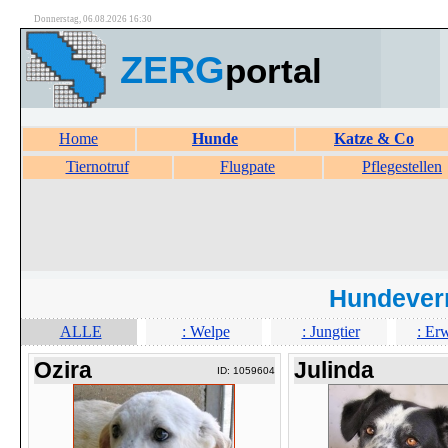
Donnerstag, 06.08.2026 16:30
ZERG
portal
Home
Hunde
Katze & Co
Tiernotruf
Flugpate
Pflegestellen
Hundever
ALLE
: Welpe
: Jungtier
: Er
Ozira
Julinda
ID: 1059604