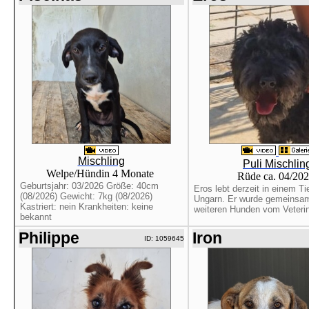
Mischling
Puli Mischlin
Welpe/Hündin 4 Monate
Rüde ca. 04/20
Geburtsjahr: 03/2026 Größe: 40cm
Eros lebt derzeit in einem Ti
(08/2026) Gewicht: 7kg (08/2026)
Ungarn. Er wurde gemeinsam
Kastriert: nein Krankheiten: keine
weiteren Hunden vom Veterin
bekannt
Philippe
Iron
ID: 1059645