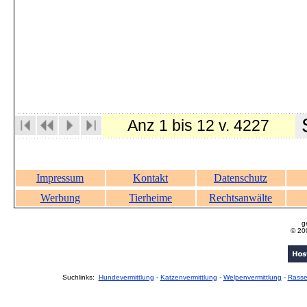
S
Anz 1 bis 12 v. 4227
Impressum
Kontakt
Datenschutz
Werbung
Tierheime
Rechtsanwälte
g
© 20
Suchlinks:
Hundevermittlung
-
Katzenvermittlung
-
Welpenvermittlung
-
Rass