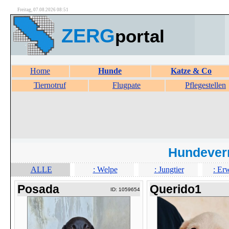
Freitag, 07.08.2026 08:51
ZERG
portal
Home
Hunde
Katze & Co
Tiernotruf
Flugpate
Pflegestellen
Hundever
ALLE
: Welpe
: Jungtier
: Er
Posada
Querido1
ID: 1059654