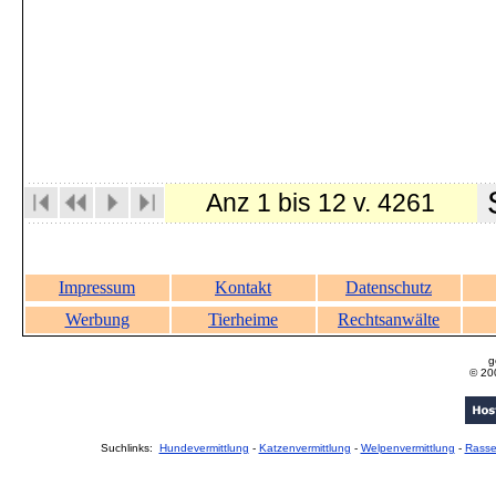
S
Anz 1 bis 12 v. 4261
Impressum
Kontakt
Datenschutz
Werbung
Tierheime
Rechtsanwälte
g
© 20
Suchlinks:
Hundevermittlung
-
Katzenvermittlung
-
Welpenvermittlung
-
Rass