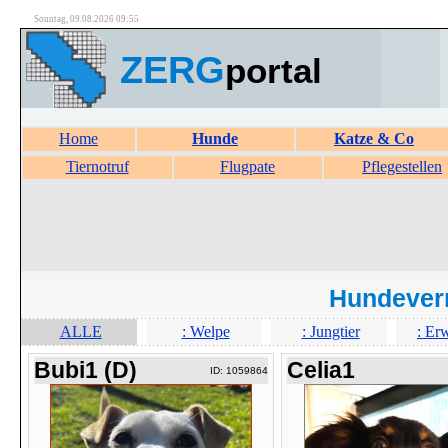
Sonntag, 09.08.2026 09:55
ZERG
portal
Home
Hunde
Katze & Co
Tiernotruf
Flugpate
Pflegestellen
Hundever
ALLE
: Welpe
: Jungtier
: Er
Bubi1 (D)
Celia1
ID: 1059864