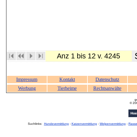
S
Anz 1 bis 12 v. 4245
Impressum
Kontakt
Datenschutz
Werbung
Tierheime
Rechtsanwälte
g
© 20
Suchlinks:
Hundevermittlung
-
Katzenvermittlung
-
Welpenvermittlung
-
Rass