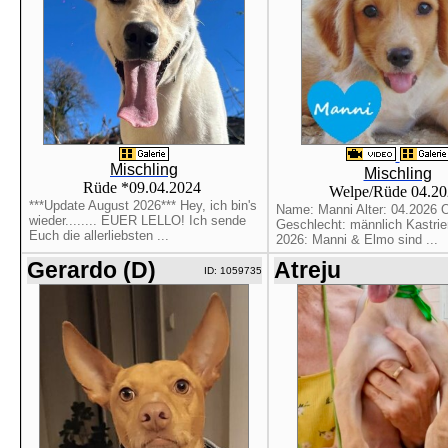
Mischling
Mischling
Rüde *09.04.2024
Welpe/Rüde 04.2
***Update August 2026*** Hey, ich bin's
Name: Manni Alter: 04.2026 O
wieder........ EUER LELLO! Ich sende
Geschlecht: männlich Kastrier
Euch die allerliebsten ...
2026: Manni & Elmo sind ...
Gerardo (D)
Atreju
ID: 1059735