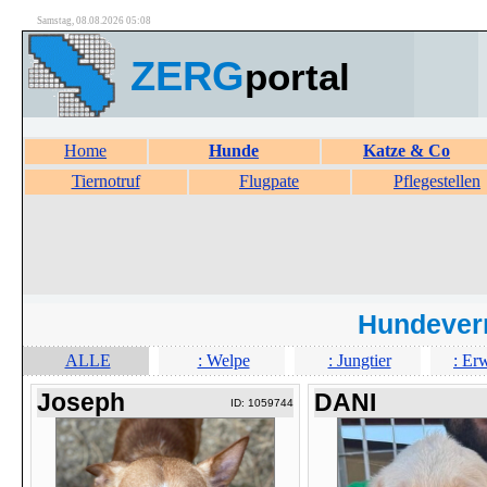
Samstag, 08.08.2026 05:08
ZERG
portal
Home
Hunde
Katze & Co
Tiernotruf
Flugpate
Pflegestellen
Hundever
ALLE
: Welpe
: Jungtier
: Er
Joseph
DANI
ID: 1059744