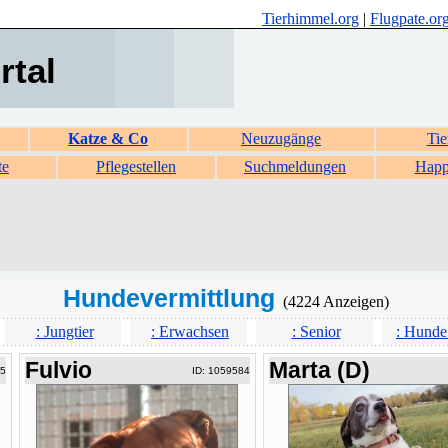
Tierhimmel.org
|
Flugpate.or
rtal
Katze & Co
Neuzugänge
Tie
te
Pflegestellen
Suchmeldungen
Happ
Hundevermittlung
(4224 Anzeigen)
: Jungtier
: Erwachsen
: Senior
: Hunde
Fulvio
Marta (D)
85
ID: 1059584