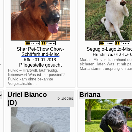
g
Shar Pei-Chow Chow-
Segugio-Lagotto-Misc
Schäferhund-Misc
Hündin ca. 01.01.2
Rüde 01.01.2018
Marta – Aktiver Traumhund su
sicheren Hafen Was ist mir pa
Pflegestelle gesucht
r
Marta stammt ursprünglich aus
Fulvio – Kraftvoll, lauffreudig,
liebenswert Was ist mir passiert?
Fulvio kam ohne bekannte
Vorgeschichte ...
Uriel Bianco
Briana
82
ID: 1059581
(D)