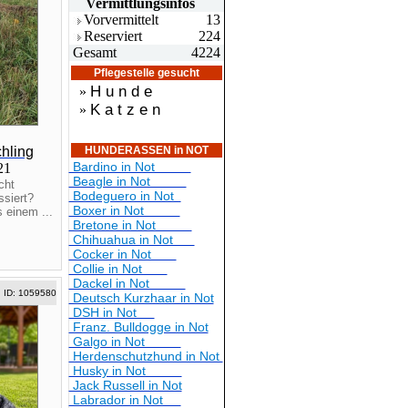
Vermittlungsin
fos
Vorvermittelt
13
Reserviert
224
Gesamt
4224
Pflegestelle gesucht
H u n d e
»
K a t z e n
»
hling
HUNDERASSEN in NOT
Bardino in Not
021
Beagle in Not
cht
Bodeguero in Not
ssiert?
Boxer in Not
 einem ...
Bretone in Not
Chihuahua in Not
Cocker in Not
Collie in Not
Dackel in Not
ID: 1059580
Deutsch Kurzhaar in Not
DSH in Not
Franz. Bulldogge in Not
Galgo in Not
Herdenschutzhund in Not
Husky in Not
Jack Russell in Not
Labrador in Not