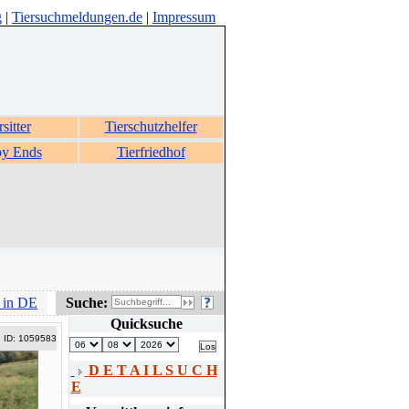
g
|
Tiersuchmeldungen.de
|
Impressum
rsitter
Tierschutzhelfer
y Ends
Tierfriedhof
 in DE
Suche:
Quicksuche
ID: 1059583
D E T A I L S U C H
E