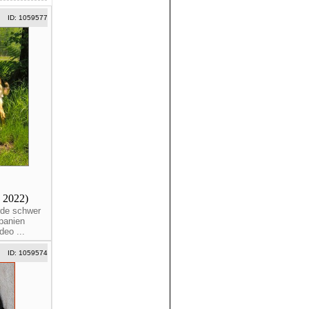
ID: 1059577
. 2022)
rde schwer
panien
eo ...
ID: 1059574