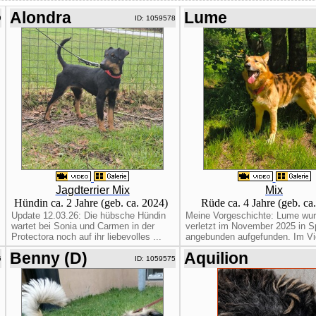
Alondra
Lume
9
ID: 1059578
Jagdterrier Mix
Mix
Hündin ca. 2 Jahre (geb. ca. 2024)
Rüde ca. 4 Jahre (geb. ca
Update 12.03.26: Die hübsche Hündin
Meine Vorgeschichte: Lume wu
wartet bei Sonia und Carmen in der
verletzt im November 2025 in S
Protectora noch auf ihr liebevolles ...
angebunden aufgefunden. Im Vid
Benny (D)
Aquilion
6
ID: 1059575