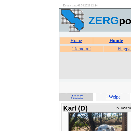
Donnerstag, 06.08.2026 12:14
ZERG
po
Home
Hunde
Tiernotruf
Flugpa
ALLE
: Welpe
Karl (D)
ID: 10595