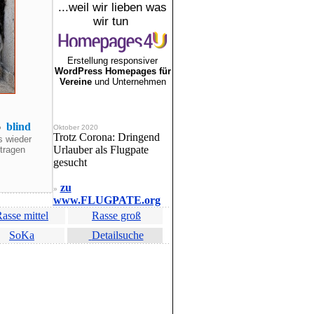
...weil wir lieben was
wir tun
Erstellung responsiver
WordPress Homepages für
Vereine
und Unternehmen
16
blind
Oktober 2020
Trotz Corona: Dringend
s wieder
Urlauber als Flugpate
tragen
gesucht
zu
»
www.FLUGPATE.org
asse mittel
Rasse groß
SoKa
Detailsuche