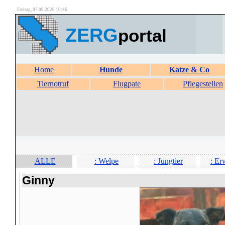
Freitag, 07.08.2026 10:46
ZERG
portal
Home
Hunde
Katze & Co
Tiernotruf
Flugpate
Pflegestellen
ALLE
: Welpe
: Jungtier
: Er
Ginny