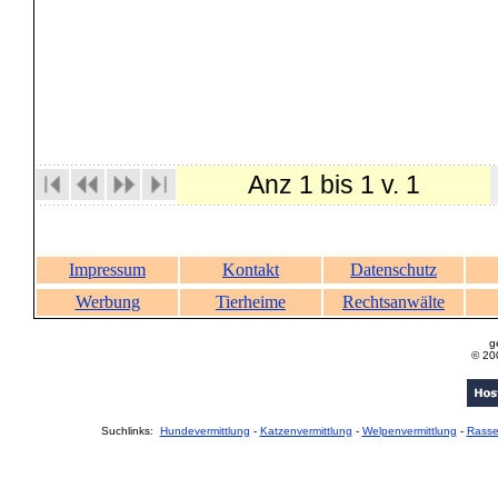
Anz 1 bis 1 v. 1
Impressum
Kontakt
Datenschutz
Werbung
Tierheime
Rechtsanwälte
g
© 20
Suchlinks:
Hundevermittlung
-
Katzenvermittlung
-
Welpenvermittlung
-
Rass