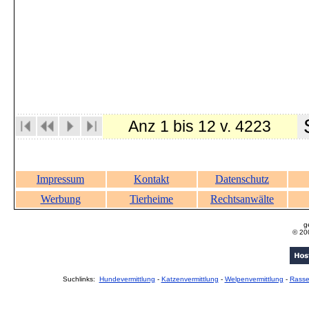
S
Anz 1 bis 12 v. 4223
Impressum
Kontakt
Datenschutz
Werbung
Tierheime
Rechtsanwälte
g
© 20
Suchlinks:
Hundevermittlung
-
Katzenvermittlung
-
Welpenvermittlung
-
Rass