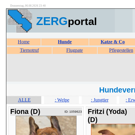
Donnerstag, 06.08.2026 23:40
ZERG
portal
Home
Hunde
Katze & Co
Tiernotruf
Flugpate
Pflegestellen
Hundever
ALLE
: Welpe
: Jungtier
: Er
Fiona (D)
Fritzi (Yoda)
ID: 1059623
(D)