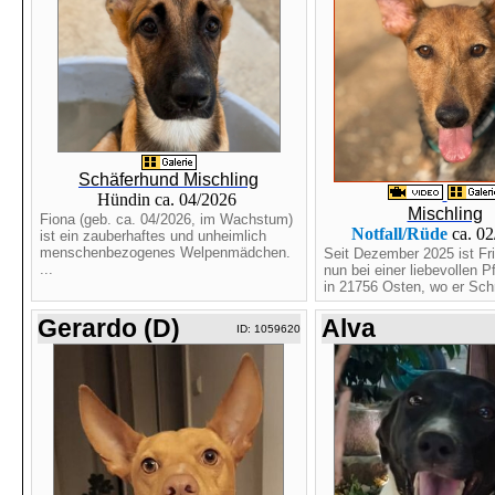
Schäferhund Mischling
Hündin ca. 04/2026
Mischling
Fiona (geb. ca. 04/2026, im Wachstum)
Notfall/Rüde
ca. 0
ist ein zauberhaftes und unheimlich
menschenbezogenes Welpenmädchen.
Seit Dezember 2025 ist Fri
...
nun bei einer liebevollen P
in 21756 Osten, wo er Schri
Gerardo (D)
Alva
ID: 1059620