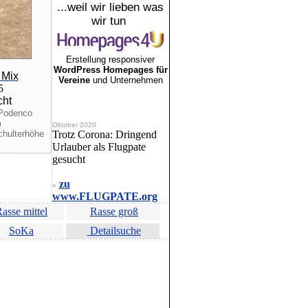
...weil wir lieben was
wir tun
Erstellung responsiver
WordPress Homepages für
 Mix
Vereine
und Unternehmen
25
cht
 Podenco
m
Oktober 2020
chulterhöhe
Trotz Corona: Dringend
Urlauber als Flugpate
gesucht
zu
»
www.FLUGPATE.org
asse mittel
Rasse groß
SoKa
Detailsuche