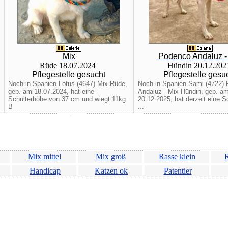
Mix
Podenco Andaluz -
Rüde 18.07.2024
Hündin 20.12.20
Pflegestelle gesucht
Pflegestelle gesu
Noch in Spanien Lotus (4647) Mix Rüde,
Noch in Spanien Sami (4722)
geb. am 18.07.2024, hat eine
Andaluz - Mix Hündin, geb. a
Schulterhöhe von 37 cm und wiegt 11kg.
20.12.2025, hat derzeit eine S
B
...
Mix mittel
Mix groß
Rasse klein
R
Handicap
Katzen ok
Patentier