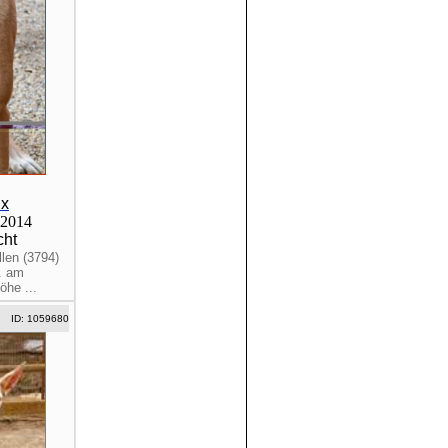
ix
.2014
cht
len (3794)
. am
öhe ...
ID: 1059680