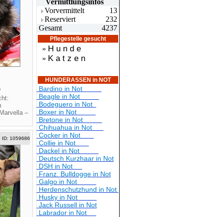
Vermittlungsin
fos
Vorvermittelt
13
Reserviert
232
Gesamt
4237
Pflegestelle gesucht
H u n d e
»
K a t z e n
»
HUNDERASSEN in NOT
Bardino in Not
0
Beagle in Not
ht:
Bodeguero in Not
m
Boxer in Not
Marvella –
Bretone in Not
Chihuahua in Not
Cocker in Not
ID: 1059686
Collie in Not
Dackel in Not
Deutsch Kurzhaar in Not
DSH in Not
Franz. Bulldogge in Not
Galgo in Not
Herdenschutzhund in Not
Husky in Not
Jack Russell in Not
Labrador in Not