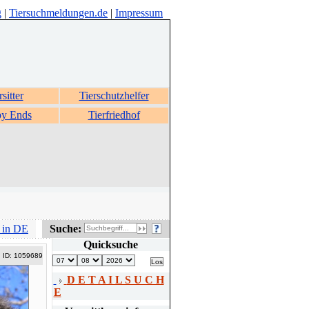
g
|
Tiersuchmeldungen.de
|
Impressum
rsitter
Tierschutzhelfer
y Ends
Tierfriedhof
 in DE
Suche:
Quicksuche
ID: 1059689
D E T A I L S U C H
E