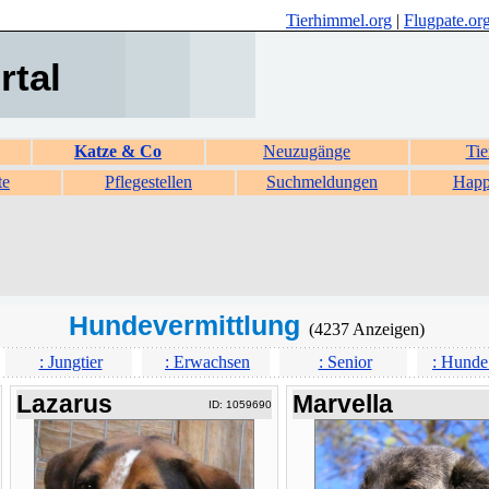
Tierhimmel.org
|
Flugpate.or
rtal
Katze & Co
Neuzugänge
Tie
te
Pflegestellen
Suchmeldungen
Happ
Hundevermittlung
(4237 Anzeigen)
: Jungtier
: Erwachsen
: Senior
: Hunde
Lazarus
Marvella
ID: 1059690