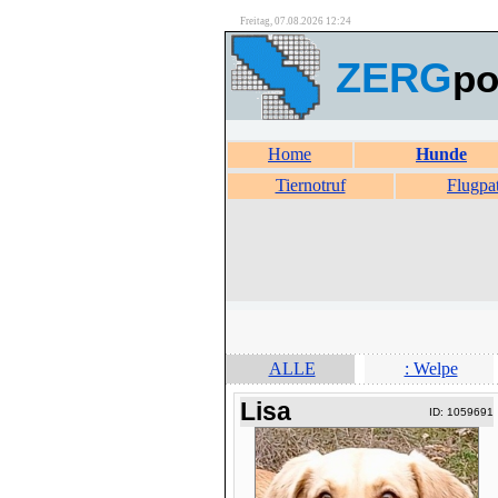
Freitag, 07.08.2026 12:24
ZERG
po
Home
Hunde
Tiernotruf
Flugpa
ALLE
: Welpe
Lisa
ID: 1059691