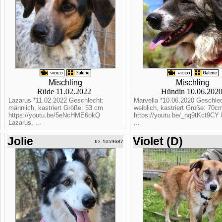
Mischling
Mischling
Rüde 11.02.2022
Hündin 10.06.202
Lazarus *11.02.2022 Geschlecht:
Marvella *10.06.2020 Geschlec
männlich, kastriert Größe: 53 cm
weiblich, kastriert Größe: 70c
https://youtu.be/5eNcHME6okQ
https://youtu.be/_nq9tKct9CY 
Lazarus, ...
...
Jolie
Violet (D)
ID: 1059687