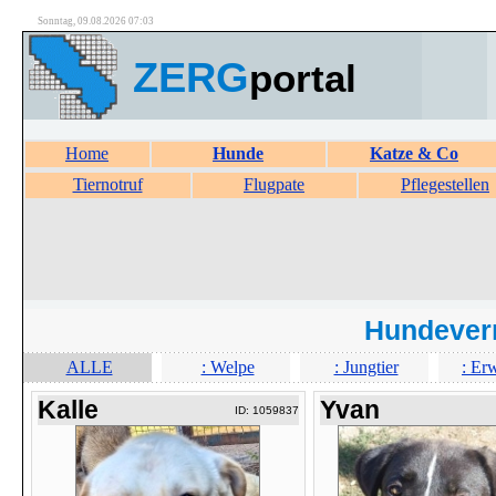
Sonntag, 09.08.2026 07:03
ZERG
portal
Home
Hunde
Katze & Co
Tiernotruf
Flugpate
Pflegestellen
Hundever
ALLE
: Welpe
: Jungtier
: Er
Kalle
Yvan
ID: 1059837