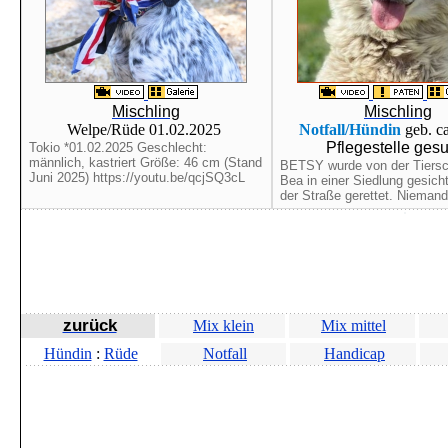
Mischling
Mischling
Welpe/Rüde 01.02.2025
Notfall/Hündin
geb. c
Pflegestelle ges
Tokio *01.02.2025 Geschlecht:
männlich, kastriert Größe: 46 cm (Stand
BETSY wurde von der Tiersc
Juni 2025) https://youtu.be/qcjSQ3cL
Bea in einer Siedlung gesich
der Straße gerettet. Niemand 
zurück
Mix klein
Mix mittel
Hündin
:
Rüde
Notfall
Handicap