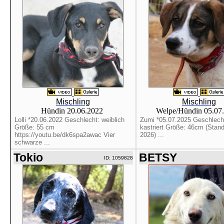
Mischling
Mischling
Hündin 20.06.2022
Welpe/Hündin 05.07
Lolli *20.06.2022 Geschlecht: weiblich
Zumi *05.07.2025 Geschlecht
Größe: 55 cm
kastriert Größe: 46cm (Stan
https://youtu.be/dk6spa2awac Vier
2026) ...
schwarze ...
Tokio
BETSY
ID: 1059828