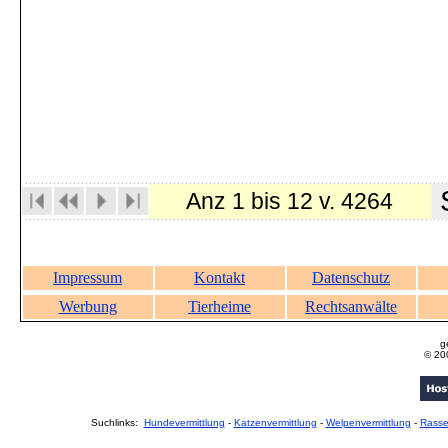
S
Anz 1 bis 12 v. 4264
Impressum
Kontakt
Datenschutz
Werbung
Tierheime
Rechtsanwälte
g
© 20
Suchlinks:
Hundevermittlung
-
Katzenvermittlung
-
Welpenvermittlung
-
Rass