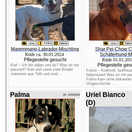
Maremmano-Labrador-Mischling
Shar Pei-Chow 
Rüde ca. 30.01.2024
Schäferhund-M
Pflegestelle gesucht
Rüde 01.01.20
Pflegestelle ges
Karl – Ich bin dabei und du? Was ist mir
passiert? Karl und seine zwei Brüder
Fulvio – Kraftvoll, lauffreud
stammen aus Telti und sind ...
liebenswert Was ist mir pa
Fulvio kam ohne bekannte
Vorgeschichte ...
Palma
Uriel Bianco
ID: 1059582
(D)