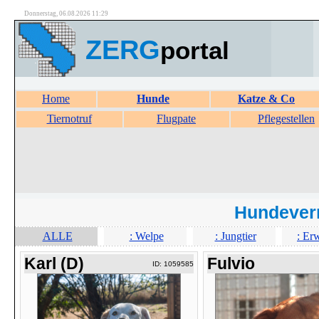
Donnerstag, 06.08.2026 11:29
ZERG
portal
Home
Hunde
Katze & Co
Tiernotruf
Flugpate
Pflegestellen
Hundever
ALLE
: Welpe
: Jungtier
: Er
Karl (D)
Fulvio
ID: 1059585