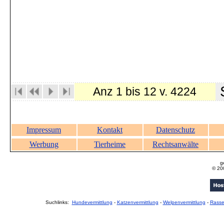
S
Anz 1 bis 12 v. 4224
Impressum
Kontakt
Datenschutz
Werbung
Tierheime
Rechtsanwälte
g
© 20
Suchlinks:
Hundevermittlung
-
Katzenvermittlung
-
Welpenvermittlung
-
Rass