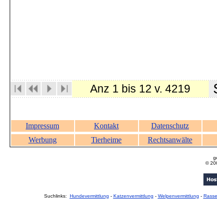
S
Anz 1 bis 12 v. 4219
Impressum
Kontakt
Datenschutz
Werbung
Tierheime
Rechtsanwälte
g
© 20
Suchlinks:
Hundevermittlung
-
Katzenvermittlung
-
Welpenvermittlung
-
Rass