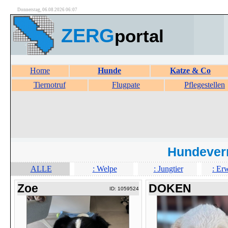
Donnerstag, 06.08.2026 06:07
ZERG
portal
Home
Hunde
Katze & Co
Tiernotruf
Flugpate
Pflegestellen
Hundever
ALLE
: Welpe
: Jungtier
: Er
Zoe
DOKEN
ID: 1059524