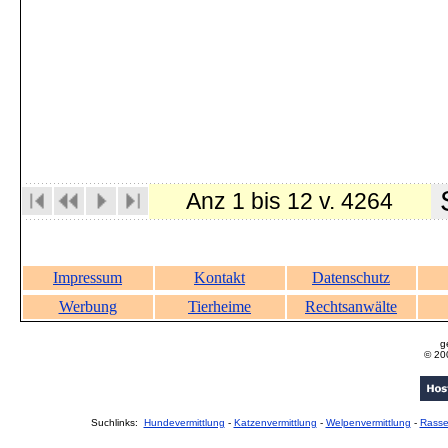
S
Anz 1 bis 12 v. 4264
Impressum
Kontakt
Datenschutz
Werbung
Tierheime
Rechtsanwälte
g
© 20
Suchlinks:
Hundevermittlung
-
Katzenvermittlung
-
Welpenvermittlung
-
Rass