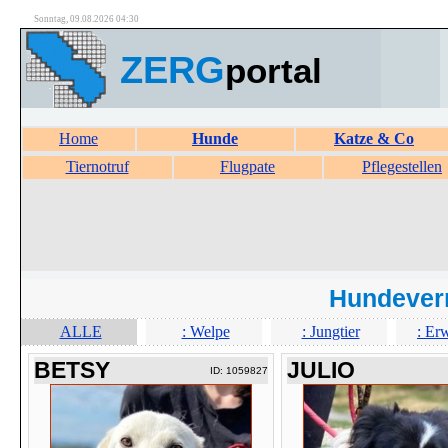
Sonntag, 09.08.2026 04:30
ZERG
portal
Home
Hunde
Katze & Co
Tiernotruf
Flugpate
Pflegestellen
Hundever
ALLE
: Welpe
: Jungtier
: Er
BETSY
JULIO
ID: 1059827