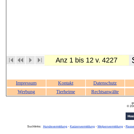
S
Anz 1 bis 12 v. 4227
Impressum
Kontakt
Datenschutz
Werbung
Tierheime
Rechtsanwälte
g
© 20
Suchlinks:
Hundevermittlung
-
Katzenvermittlung
-
Welpenvermittlung
-
Rass