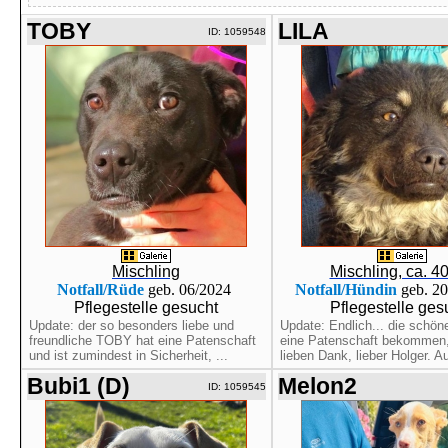
TOBY
LILA
ID: 1059548
Mischling
Mischling, ca. 4
Notfall/Rüde
geb. 06/2024
Notfall/Hündin
geb. 2
Pflegestelle gesucht
Pflegestelle ges
Update: der so besonders liebe und
Update: Endlich... die schön
freundliche TOBY hat eine Patenschaft
eine Patenschaft bekommen,
und ist zumindest in Sicherheit, ...
lieben Dank, lieber Holger. Au
Bubi1 (D)
Melon2
ID: 1059545