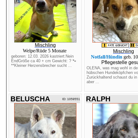
Mischling
Welpe/Rüde 5 Monate
Mischling
geboren: 12.03. 2026 kastriert:Nein
Notfall/Hündin
geb. 1
EndGröße ca 40 + cm Gewicht: ? 🐾
Pflegestelle ges
**Kleiner Herzensbrecher sucht ...
OLENA, was mag wohl in de
hübschen Hundeköpfchen vo
Zurückhaltend schaust du in
aber ...
BELUSCHA
RALPH
ID: 1059551