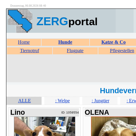
Donnerstag, 06.08.2026 08:40
ZERG
portal
Home
Hunde
Katze & Co
Tiernotruf
Flugpate
Pflegestellen
Hundever
ALLE
: Welpe
: Jungtier
: Er
Lino
OLENA
ID: 1059554