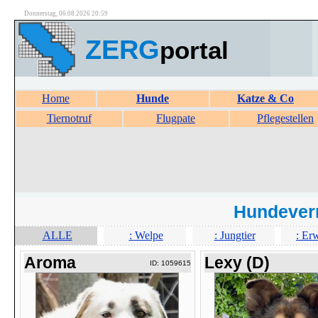
Donnerstag, 06.08.2026 20:59
ZERG
portal
Home
Hunde
Katze & Co
Tiernotruf
Flugpate
Pflegestellen
Hundever
ALLE
: Welpe
: Jungtier
: Er
Aroma
Lexy (D)
ID: 1059615