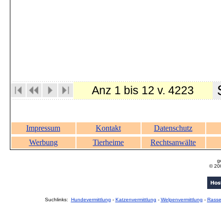
S
Anz 1 bis 12 v. 4223
Impressum
Kontakt
Datenschutz
Werbung
Tierheime
Rechtsanwälte
g
© 20
Suchlinks:
Hundevermittlung
-
Katzenvermittlung
-
Welpenvermittlung
-
Rass