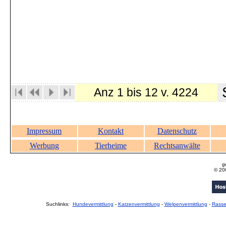
S
Anz 1 bis 12 v. 4224
Impressum
Kontakt
Datenschutz
Werbung
Tierheime
Rechtsanwälte
g
© 20
Suchlinks:
Hundevermittlung
-
Katzenvermittlung
-
Welpenvermittlung
-
Rass