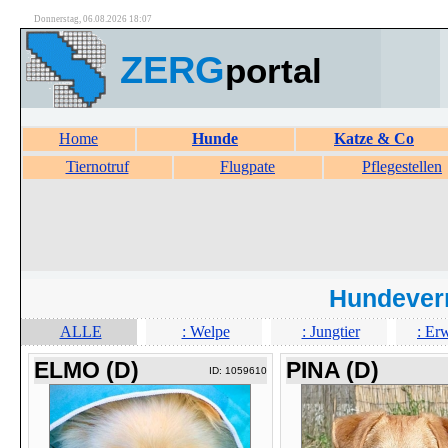
Donnerstag, 06.08.2026 18:07
ZERG
portal
Home
Hunde
Katze & Co
Tiernotruf
Flugpate
Pflegestellen
Hundever
ALLE
: Welpe
: Jungtier
: Er
ELMO (D)
PINA (D)
ID: 1059610