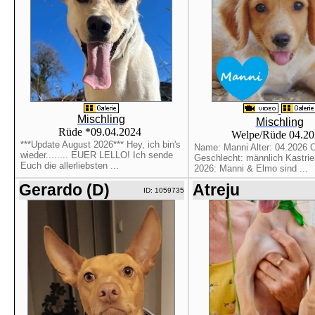
Mischling
Mischling
Rüde *09.04.2024
Welpe/Rüde 04.2
***Update August 2026*** Hey, ich bin's
Name: Manni Alter: 04.2026 O
wieder........ EUER LELLO! Ich sende
Geschlecht: männlich Kastrier
Euch die allerliebsten ...
2026: Manni & Elmo sind ...
Gerardo (D)
Atreju
ID: 1059735