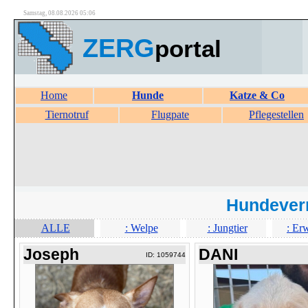
Samstag, 08.08.2026 05:06
ZERG
portal
Home
Hunde
Katze & Co
Tiernotruf
Flugpate
Pflegestellen
Hundever
ALLE
: Welpe
: Jungtier
: Er
Joseph
DANI
ID: 1059744