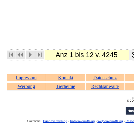
S
Anz 1 bis 12 v. 4245
Impressum
Kontakt
Datenschutz
Werbung
Tierheime
Rechtsanwälte
g
© 20
Suchlinks:
Hundevermittlung
-
Katzenvermittlung
-
Welpenvermittlung
-
Rass