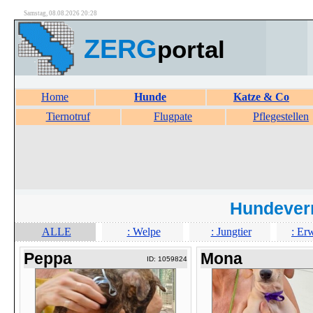
Samstag, 08.08.2026 20:28
ZERG
portal
Home
Hunde
Katze & Co
Tiernotruf
Flugpate
Pflegestellen
Hundever
ALLE
: Welpe
: Jungtier
: Er
Peppa
Mona
ID: 1059824