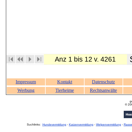
S
Anz 1 bis 12 v. 4261
Impressum
Kontakt
Datenschutz
Werbung
Tierheime
Rechtsanwälte
g
© 20
Suchlinks:
Hundevermittlung
-
Katzenvermittlung
-
Welpenvermittlung
-
Rass